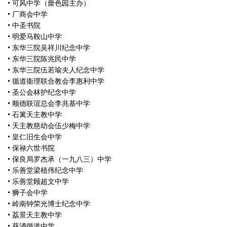
可风中学（嗇色园主办）
厂商会中学
中圣书院
明爱马鞍山中学
东华三院吴祥川纪念中学
东华三院陈兆民中学
东华三院伍若瑜夫人纪念中学
循道衞理联合教会李惠利中学
圣公会林护纪念中学
顺德联谊总会李兆基中学
石篱天主教中学
天主教慈幼会伍少梅中学
皇仁旧生会中学
保禄六世书院
保良局罗杰承（一九八三）中学
乐善堂梁植伟纪念中学
乐善堂顾超文中学
狮子会中学
岭南钟荣光博士纪念中学
荔景天主教中学
葵涌循道中学