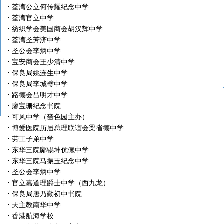
荃湾公立何传耀纪念中学
荃湾官立中学
纺织学会美国商会胡汉辉中学
荃湾圣芳济中学
圣公会李炳中学
宝安商会王少清中学
保良局姚连生中学
保良局李城璧中学
路德会吕明才中学
廖宝珊纪念书院
可风中学（嗇色园主办）
博爱医院历届总理联谊会梁省德中学
劳工子弟中学
东华三院鄺锡坤伉儷中学
东华三院马振玉纪念中学
圣公会李炳中学
官立嘉道理爵士中学（西九龙）
保良局唐乃勤初中书院
天主教南华中学
香港航海学校