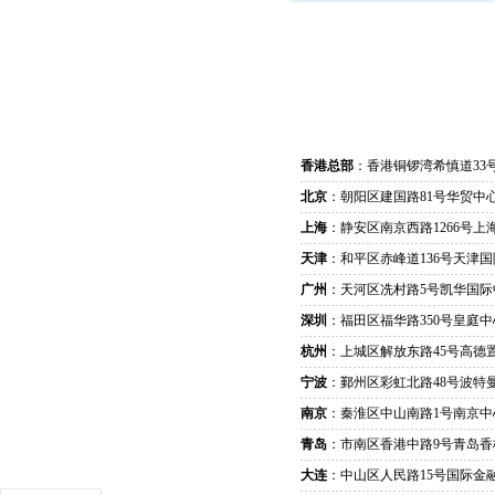
香港总部
：香港铜锣湾希慎道33
北京
：朝阳区建国路81号华贸中心
上海
：静安区南京西路1266号上
天津
：和平区赤峰道136号天津国
广州
：天河区冼村路5号凯华国际
深圳
：福田区福华路350号皇庭中
杭州
：上城区解放东路45号高德置
宁波
：鄞州区彩虹北路48号波特曼
南京
：秦淮区中山南路1号南京中
青岛
：市南区香港中路9号青岛香
大连
：中山区人民路15号国际金