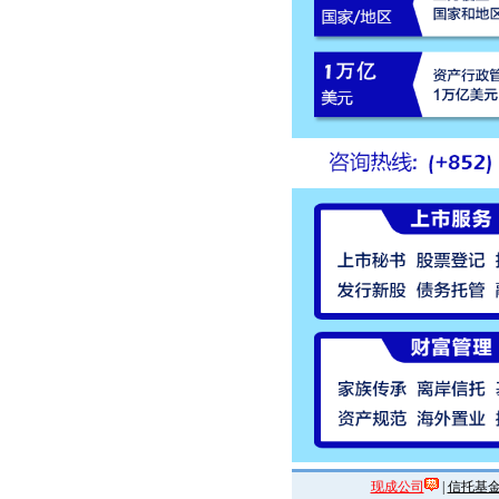
现成公司
|
信托基