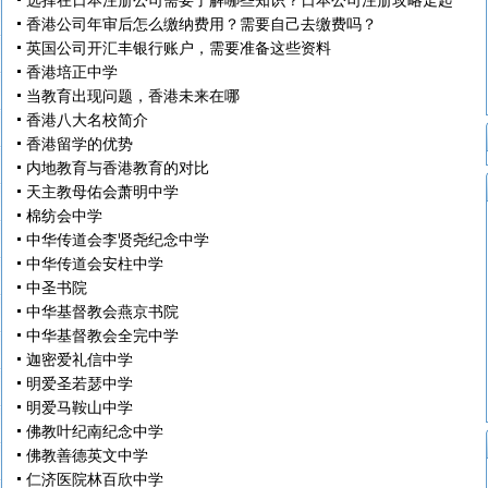
选择在日本注册公司需要了解哪些知识？日本公司注册攻略走起
香港公司年审后怎么缴纳费用？需要自己去缴费吗？
英国公司开汇丰银行账户，需要准备这些资料
香港培正中学
当教育出现问题，香港未来在哪
香港八大名校简介
香港留学的优势
内地教育与香港教育的对比
天主教母佑会萧明中学
棉纺会中学
中华传道会李贤尧纪念中学
中华传道会安柱中学
中圣书院
中华基督教会燕京书院
中华基督教会全完中学
迦密爱礼信中学
明爱圣若瑟中学
明爱马鞍山中学
佛教叶纪南纪念中学
佛教善德英文中学
仁济医院林百欣中学