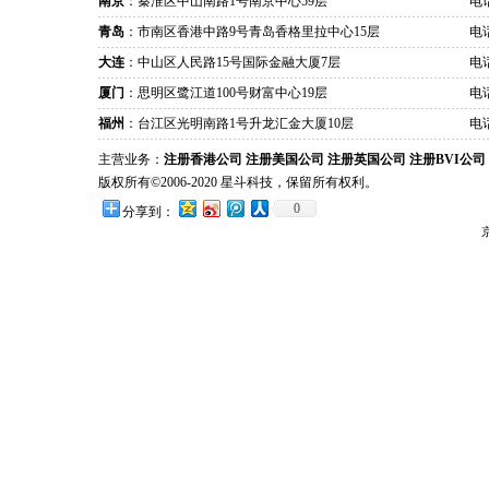
南京
：秦淮区中山南路1号南京中心59层
电话
青岛
：市南区香港中路9号青岛香格里拉中心15层
电话
大连
：中山区人民路15号国际金融大厦7层
电话
厦门
：思明区鹭江道100号财富中心19层
电话
福州
：台江区光明南路1号升龙汇金大厦10层
电话
主营业务：
注册香港公司
注册美国公司
注册英国公司
注册BVI公司
版权所有©2006-2020 星斗科技，保留所有权利。
0
分享到：
京