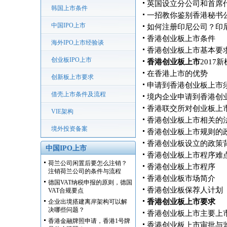
英国设立分公司和首席
韩国上市条件
一招教你鉴别香港秘书
中国IPO上市
如何注册印尼公司？印
香港创业板上市条件
海外IPO上市经验谈
香港创业板上市基本要
创业板IPO上市
香港创业板上市
2017
在香港上市的优势
创新板上市要求
申请到香港创业板上市
借壳上市条件及流程
境内企业申请到香港创
香港联交所对创业板上
VIE架构
香港创业板上市相关的
境外投资备案
香港创业板上市规则的
香港创业板设立的政策
中国IPO上市
香港创业板上市程序难
荷兰公司闲置后要怎么注销？
香港创业板上市程序
注销荷兰公司的条件与流程
香港创业板市场简介
德国VAT纳税申报的原则，德国
香港创业板保荐人计划
VAT合规要点
香港创业板上市要求
企业出境搭建离岸架构可以解
决哪些问题？
香港创业板上市主要上
香港金融牌照申请，香港1号牌
香港创业板上市审批与