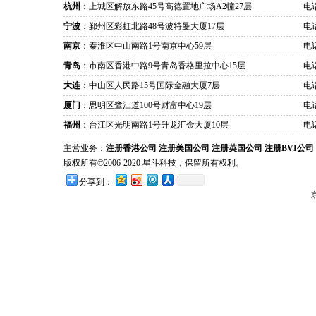
杭州
：上城区解放东路45号高德置地广场A2幢27层
电话
宁波
：鄞州区彩虹北路48号波特曼大厦17层
电话
南京
：秦淮区中山南路1号南京中心59层
电话
青岛
：市南区香港中路9号青岛香格里拉中心15层
电话
大连
：中山区人民路15号国际金融大厦7层
电话
厦门
：思明区鹭江道100号财富中心19层
电话
福州
：台江区光明南路1号升龙汇金大厦10层
电话
主营业务：
注册香港公司
注册美国公司
注册英国公司
注册BVI公司
版权所有©2006-2020 星斗科技，保留所有权利。
分享到：
京