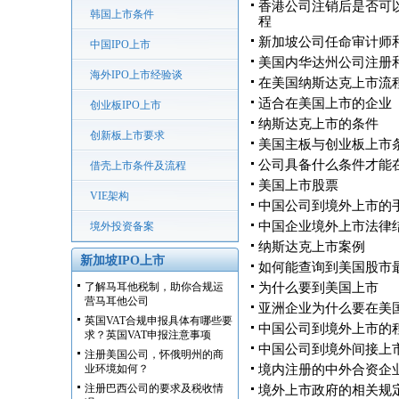
香港公司注销后是否可
韩国上市条件
程
新加坡公司任命审计师
中国IPO上市
美国内华达州公司注册
海外IPO上市经验谈
在美国纳斯达克上市流
适合在美国上市的企业
创业板IPO上市
纳斯达克上市的条件
创新板上市要求
美国主板与创业板上市
公司具备什么条件才能
借壳上市条件及流程
美国上市股票
VIE架构
中国公司到境外上市的
中国企业境外上市法律
境外投资备案
纳斯达克上市案例
新加坡IPO上市
如何能查询到美国股市
了解马耳他税制，助你合规运
为什么要到美国上市
营马耳他公司
亚洲企业为什么要在美
英国VAT合规申报具体有哪些要
中国公司到境外上市的
求？英国VAT申报注意事项
中国公司到境外间接上
注册美国公司，怀俄明州的商
业环境如何？
境内注册的中外合资企
注册巴西公司的要求及税收情
境外上市政府的相关规