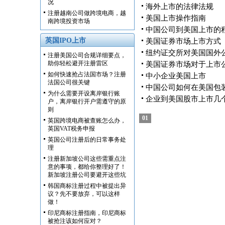
况
海外上市的法律法规
注册越南公司做跨境电商，越
美国上市操作指南
南跨境投资市场
中国公司到美国上市的
英国IPO上市
美国证券市场上市方式
纽约证交所对美国国外
注册美国公司合规详细要点，
助你轻松避开注册雷区
美国证券市场对于上市
如何快速抢占法国市场？注册
中小企业美国上市
法国公司很关键
中国公司如何在美国包
为什么需要开设离岸银行账
企业到美国股市上市几
户，离岸银行开户需遵守的原
则
01
英国跨境电商被查账怎么办，
英国VAT税务申报
英国公司注册后的日常事务处
理
注册新加坡公司这些需重点注
意的事项，都给你整理好了！
新加坡注册公司要避开这些坑
韩国商标注册过程中被提出异
议？先不要放弃，可以这样
做！
印尼商标注册指南，印尼商标
被抢注该如何应对？