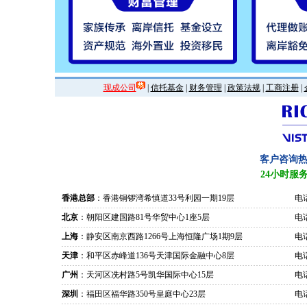
现成公司
|
信托基金
|
财务管理
|
政策法规
|
工商注册
|
客户咨询
24小时服
香港总部
：香港铜锣湾希慎道33号利园一期19层
电话
北京
：朝阳区建国路81号华贸中心1座5层
电话
上海
：静安区南京西路1266号上海恒隆广场1期9层
电话
天津
：和平区赤峰道136号天津国际金融中心8层
电话
广州
：天河区冼村路5号凯华国际中心15层
电话
深圳
：福田区福华路350号皇庭中心23层
电话