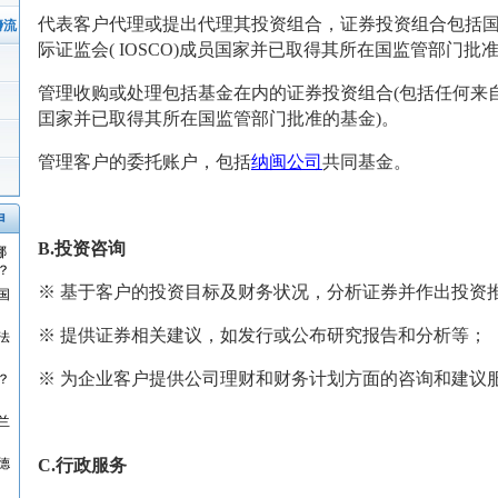
代表客户代理或提出代理其投资组合，证券投资组合包括
请流
际证监会
( IOSCO)
成员国家并已取得其所在国监管部门批
管理收购或处理包括基金在内的证券投资组合
(
包括任何来
囯家并已取得其所在国监管部门批准的基金
)
。
管理客户的委托账户，包括
纳闽公司
共同基金。
申
B.
投资咨询
哪
？
※ 基于客户的投资目标及财务状况，分析证券并作出投资
国
※ 提供证券相关建议，如发行或公布研究报告和分析等；
法
※ 为企业客户提供公司理财和财务计划方面的咨询和建议
？
兰
德
C.
行政服务