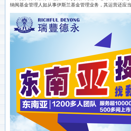
纳闽基金管理人如从事伊斯兰基金管理业务，其运营还应