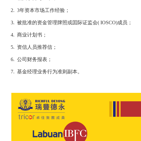
2. 3年资本市场工作经验；
3. 被批准的资金管理牌照或囯际证监会
( IOSCO)
成员；
4. 商业计划书；
5. 资信人员推荐信；
6. 公司财务报表；
7. 基金经理业务行为准则副本。