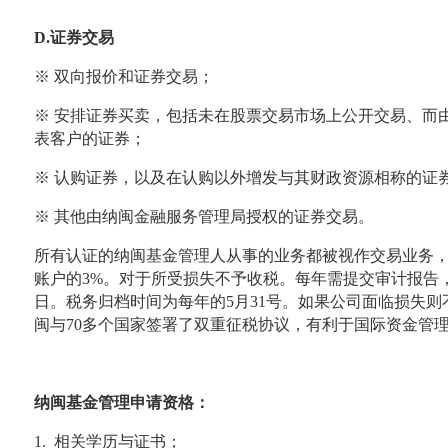
D.
证券交易
※ 双向报价和证券交易；
※ 安排证券买卖，包括未在股票交易市场上公开交易、而
表客户的证券；
※ 认购证券，以及在认购以外增发与其财政资源相称的证
※ 其他由纳闽金融服务管理局授权的证券交易。
所有认证的纳闽基金管理人从事的业务都被视作交易业务
账户的
3%
。对于所受损失不予收税。每年需提交审计报告
日。税务归档时间为每年的
5
月
31
号。如果公司面临损失则
闽与
70
多个国家签署了双重征税协议，有利于国际资金管
纳闽基金管理申请资格：
1. 相关学历与证书；