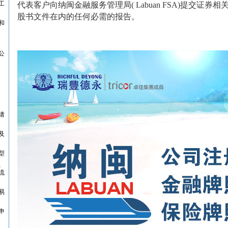
工
代表客户向纳闽金融服务管理局
( Labuan FSA)
提交证券相
股书文件在内的任何必需的报告。
和
公
请
及
型
、
流
易
申