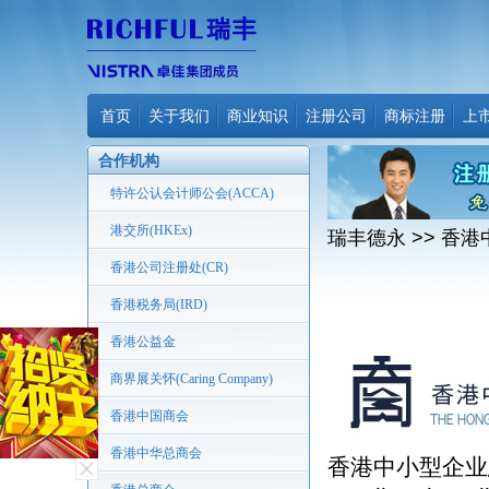
首页
关于我们
商业知识
注册公司
商标注册
上
合作机构
特许公认会计师公会(ACCA)
港交所(HKEx)
瑞丰德永
>> 香
香港公司注册处(CR)
香港税务局(IRD)
香港公益金
商界展关怀(Caring Company)
香港中国商会
香港中华总商会
香港中小型企业总商会