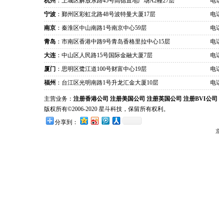
杭州
：上城区解放东路45号高德置地广场A2幢27层
电话
宁波
：鄞州区彩虹北路48号波特曼大厦17层
电话
南京
：秦淮区中山南路1号南京中心59层
电话
青岛
：市南区香港中路9号青岛香格里拉中心15层
电话
大连
：中山区人民路15号国际金融大厦7层
电话
厦门
：思明区鹭江道100号财富中心19层
电话
福州
：台江区光明南路1号升龙汇金大厦10层
电话
主营业务：
注册香港公司
注册美国公司
注册英国公司
注册BVI公司
版权所有©2006-2020 星斗科技，保留所有权利。
分享到：
京