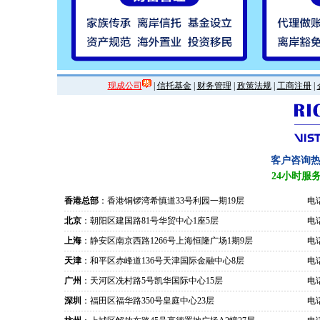
现成公司
|
信托基金
|
财务管理
|
政策法规
|
工商注册
|
客户咨询
24小时服
香港总部
：香港铜锣湾希慎道33号利园一期19层
电话
北京
：朝阳区建国路81号华贸中心1座5层
电话
上海
：静安区南京西路1266号上海恒隆广场1期9层
电话
天津
：和平区赤峰道136号天津国际金融中心8层
电话
广州
：天河区冼村路5号凯华国际中心15层
电话
深圳
：福田区福华路350号皇庭中心23层
电话