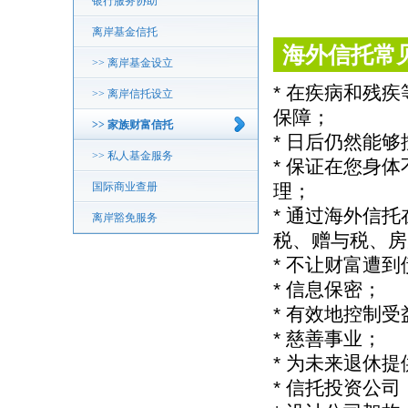
银行服务协助
离岸基金信托
海外信托常
>> 离岸基金设立
* 在疾病和残
>> 离岸信托设立
保障；
>> 家族财富信托
* 日后仍然能
>> 私人基金服务
* 保证在您身
国际商业查册
理；
* 通过海外信
离岸豁免服务
税、赠与税、房
* 不让财富遭
* 信息保密；
* 有效地控制
* 慈善事业；
* 为未来退休
* 信托投资公司