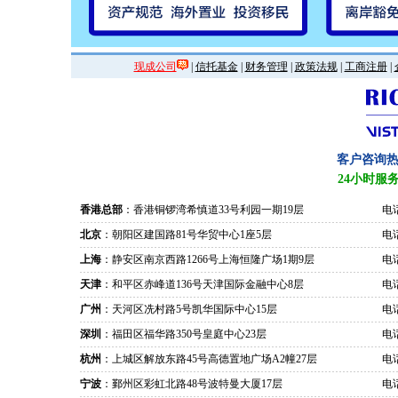
现成公司
|
信托基金
|
财务管理
|
政策法规
|
工商注册
|
客户咨询
24小时服
香港总部
：香港铜锣湾希慎道33号利园一期19层
电话
北京
：朝阳区建国路81号华贸中心1座5层
电话
上海
：静安区南京西路1266号上海恒隆广场1期9层
电话
天津
：和平区赤峰道136号天津国际金融中心8层
电话
广州
：天河区冼村路5号凯华国际中心15层
电话
深圳
：福田区福华路350号皇庭中心23层
电话
杭州
：上城区解放东路45号高德置地广场A2幢27层
电话
宁波
：鄞州区彩虹北路48号波特曼大厦17层
电话