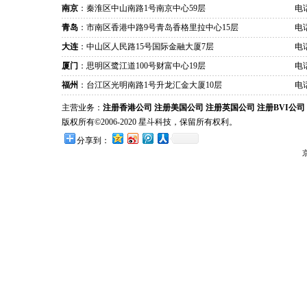
南京
：秦淮区中山南路1号南京中心59层
电话
青岛
：市南区香港中路9号青岛香格里拉中心15层
电话
大连
：中山区人民路15号国际金融大厦7层
电话
厦门
：思明区鹭江道100号财富中心19层
电话
福州
：台江区光明南路1号升龙汇金大厦10层
电话
主营业务：
注册香港公司
注册美国公司
注册英国公司
注册BVI公司
版权所有©2006-2020 星斗科技，保留所有权利。
分享到：
京