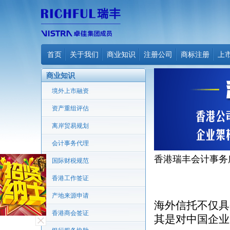
首页
关于我们
商业知识
注册公司
商标注册
上
商业知识
境外上市融资
资产重组评估
离岸贸易规划
会计事务代理
香港瑞丰会计事务
国际财税规范
香港工作签证
产地来源申请
海外信托不仅具
香港商会签证
其是对中国企业