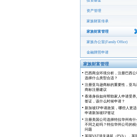
投资基金
资产管理
家族财富传承
家族财富管理
家族办公室(Family Office)
金融牌照申请
家族财富管理
巴西商业环境分析，注册巴西公
选择什么类型合适？
注册亚马逊商标的重要性，亚马
商标注册建议
香港身份如何帮助家人申请受养
签证，该什么时候申请？
新加坡EP申请政策，哪些人更适
申请新加坡EP签证
注册美国公司选择特拉华州有什
不同之处吗？特拉华州公司的税
问题
英国VAT清关递延（PVA），英