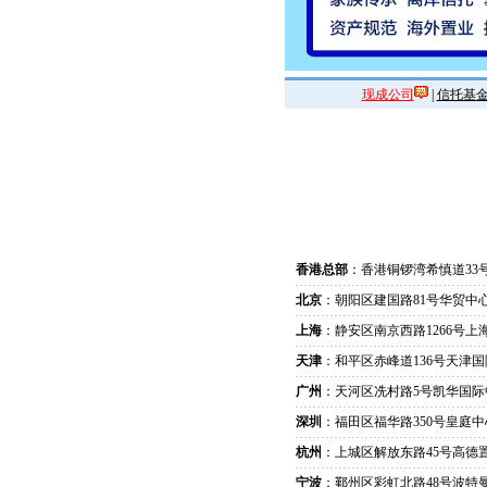
现成公司
|
信托基
香港总部
：香港铜锣湾希慎道33
北京
：朝阳区建国路81号华贸中心
上海
：静安区南京西路1266号上
天津
：和平区赤峰道136号天津国
广州
：天河区冼村路5号凯华国际
深圳
：福田区福华路350号皇庭中
杭州
：上城区解放东路45号高德置
宁波
：鄞州区彩虹北路48号波特曼