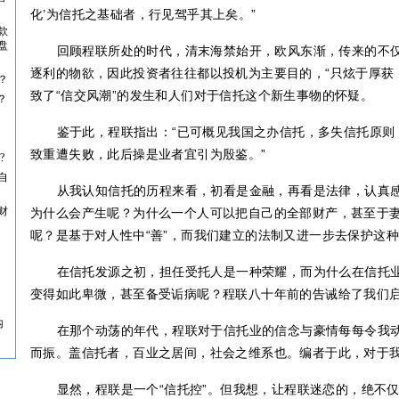
化’为信托之基础者，行见驾乎其上矣。”
款
盘
回顾程联所处的时代，清末海禁始开，欧风东渐，传来的不
逐利的物欲，因此投资者往往都以投机为主要目的，“只炫于厚获
？
致了“信交风潮”的发生和人们对于信托这个新生事物的怀疑。
？
鉴于此，程联指出：“已可概见我国之办信托，多失信托原则
致重遭失败，此后操是业者宜引为殷鉴。”
?
自
从我认知信托的历程来看，初看是金融，再看是法律，认真
财
为什么会产生呢？为什么一个人可以把自己的全部财产，甚至于
呢？是基于对人性中“善”，而我们建立的法制又进一步去保护这种“
在信托发源之初，担任受托人是一种荣耀，而为什么在信托
变得如此卑微，甚至备受诟病呢？程联八十年前的告诫给了我们
内
在那个动荡的年代，程联对于信托业的信念与豪情每每令我动
而振。盖信托者，百业之居间，社会之维系也。编者于此，对于我
显然，程联是一个“信托控”。但我想，让程联迷恋的，绝不