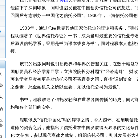
该书作者程联毕业于
美国
大学经济系，曾服务于美国信托公
他留下了深刻印象，同时也启发他在中国创办信托公司的想法。“
回国后有志创办一中国化之信托公司”。
1930
年，上海
信托公司创
1933
年，通过总结世界其他国家信托业的理论和实务，同时
程联编著了《世界信托考证》一书，成为当时最重要的信托业专著
后添设信托学系，采用是书为课本或参考书”，同时程联本人也被
授。
该书的出版同时也引起政界和学界的普遍关注，在数十幅题
国府要员和经济学界巨擘：立法院院长孙科题字“经济南针”、财政
司
著名学者马寅初更是对信托公司不吝褒美之词，直指“调剂资金，
逊
之要素，此金融机关之所以重要，尤以信托公司为最也”。
人
书中，程联叙述了信托发轫和在世界各国传播的历史，同时
构和各个部门的实务。
合
程联谈及“信托中国化”时的谆谆之情，令人感怀。在阐明信
么
务
道德的契合之后，他指出了信托业在中国发展得天独厚的文化条件
化’之信实，参以现代商律之裁制，组织信托公司，则其发展必大
国