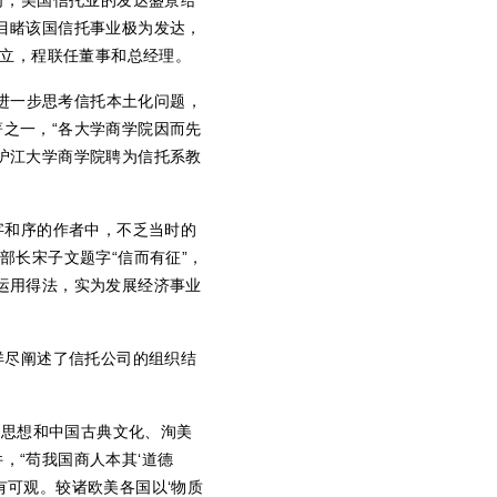
司，美国信托业的发达盛景给
目睹该国信托事业极为发达，
立，程联任董事和总经理。
进一步思考信托本土化问题，
之一，“各大学商学院因而先
沪江大学商学院聘为信托系教
字和序的作者中，不乏当时的
部长宋子文题字“信而有征”，
运用得法，实为发展经济事业
详尽阐述了信托公司的组织结
托思想和中国古典文化、洵美
，“苟我国商人本其‘道德
有可观。较诸欧美各国以‘物质