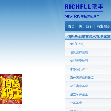
首页
关于我们
商业知识
信托基金|财富传承管理|家族
公室
信托(Trust)
信托法律法规
信托投资技巧
家族信托设立
海外离岸信托设立
成立离岸基金
成立私募基金
公募基金