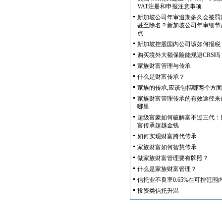
VAT注册和申报注意事项
新加坡公司年审逾期多久会被罚
甚至除名？新加坡公司年审细节
点
新加坡控股国内公司该如何报税
购买境外大额保险能规避CRS吗
家族财富管理与传承
什么是财富传承？
家族的传承,应该包括哪两个方面
家族财富管理传承的有效途径来
哪里
超级富豪如何破解富不过三代：
富传承超越金钱
如何实现财富跨代传承
家族财富如何智慧传承
做家族财富管理要有牌照？
什么是家族财富管理？
信托业不良率0.65%在可控范围
投资类信托升温