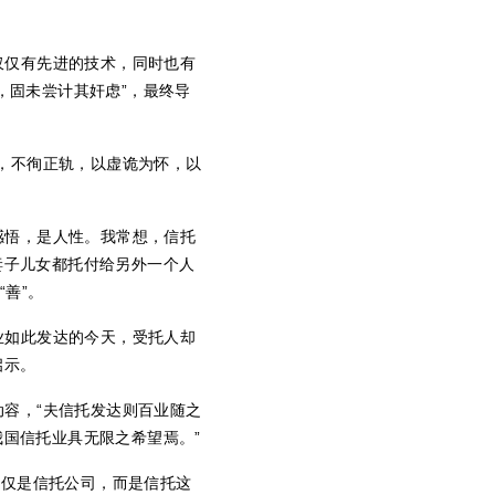
仅仅有先进的技术，同时也有
，固未尝计其奸虑”，最终导
，不徇正轨，以虚诡为怀，以
感悟，是人性。我常想，信托
妻子儿女都托付给另外一个人
善”。
业如此发达的今天，受托人却
启示。
容，“夫信托发达则百业随之
国信托业具无限之希望焉。”
仅仅是信托公司，而是信托这