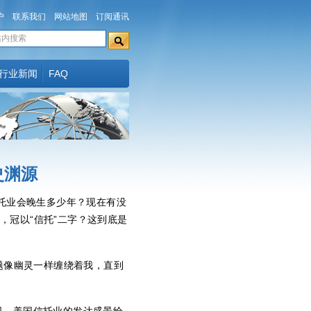
户
联系我们
网站地图
订阅通讯
行业新闻
FAQ
史渊源
托业会晚生多少年？现在有没
，冠以“信托”二字？这到底是
题像幽灵一样缠绕着我，直到