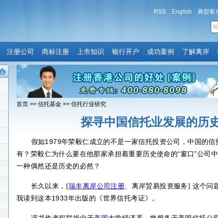
RSS
English
典型客
注册公司
商标注册
上市知识
银行开户
成功案例
了解离岸
办
首页
>>
信托基金
>>
信托行业研究
探寻中国信托业发展的历
假如
1979
年荣毅仁成立的不是一家信托投资公司，中国的信
有？荣毅仁为什么要在他那家承担着重要历史使命的“窗口”公司中
一种偶然还是历史的必然？
长久以来，
这个问
[
瑞丰
离岸公司注册
、离岸贸易投资服务]
我读到这本
1933
年出版的《世界信托考证》。