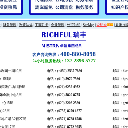
金
|
财务管理
|
政策法规
|
工商注册
|
企业管理
|
外贸知识
|
SiteMap
|
说明会
|
香港指
400-880-8098
客户咨询热线：
137 2896 5777
24小时服务热线：
号利园一期19层
电话：(+852)
2537 7886
邮箱：hkric
1座5层
电话：(010)
5979 7566
邮箱：bjrich
海恒隆广场1期9层
电话：(021)
6252 4952
邮箱：shrich
际金融中心8层
电话：(022)
5829 8755
邮箱：tjrich
中心15层
电话：(020)
2208 2580
邮箱：gzrich
心23层
电话：(0755)
8270 1877
邮箱：szrich
地广场A2幢27层
电话：(0571)
8788 6788
邮箱：hzrich
大厦17层
电话：(0574)
8772 9255
邮箱：nbric