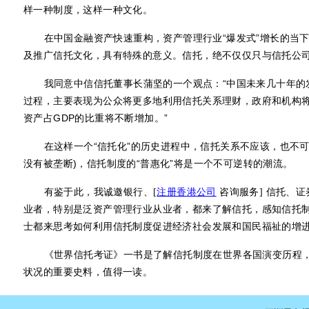
样一种制度，这样一种文化。
在中国金融资产快速重构，资产管理行业“爆发式”增长的当
及推广信托文化，具有特殊的意义。信托，绝不仅仅只与信托公
我同意中信信托董事长蒲坚的一个观点：“中国未来几十年的
过程，主要表现为公众将更多地利用信托关系理财，政府和机构
资产占
GDP
的比重将不断增加。”
在这样一个“信托化”的历史进程中，信托关系不应该，也不
没有被垄断
)
，信托制度的“普惠化”将是一个不可逆转的潮流。
有鉴于此，我诚邀银行、
信托、证
[
注册香港公司
咨询服务]
业者，特别是泛资产管理行业从业者，都来了解信托，感知信托
士都来思考如何利用信托制度促进经济社会发展和国民福祉的增
《世界信托考证》一书是了解信托制度在世界各国演变历程
状况的重要史料，值得一读。