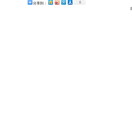
0
分享到：
京