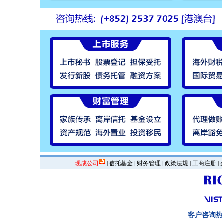
现成公司
|
信托基金
|
财务管理
|
政策法规
|
工商注册
|
客户咨询