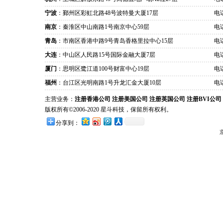
宁波
：鄞州区彩虹北路48号波特曼大厦17层
电话
南京
：秦淮区中山南路1号南京中心59层
电话
青岛
：市南区香港中路9号青岛香格里拉中心15层
电话
大连
：中山区人民路15号国际金融大厦7层
电话
厦门
：思明区鹭江道100号财富中心19层
电话
福州
：台江区光明南路1号升龙汇金大厦10层
电话
主营业务：
注册香港公司
注册美国公司
注册英国公司
注册BVI公司
版权所有©2006-2020 星斗科技，保留所有权利。
分享到：
京