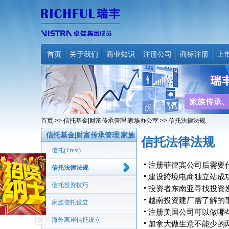
首页
关于我们
商业知识
注册公司
商标注册
上
首页
>>
信托基金|财富传承管理|家族办公室
>> 信托法律法规
信托基金|财富传承管理|家族
信托法律法规
办公室
信托(Trust)
注册菲律宾公司后需要
信托法律法规
建设跨境电商独立站成
信托投资技巧
投资者东南亚寻找投资
越南投资建厂需了解的
家族信托设立
注册美国公司可以做哪
海外离岸信托设立
加拿大做生意不能少的