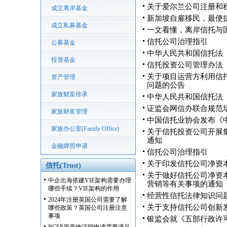
关于爱尔兰公司注册和
成立离岸基金
新加坡自雇移民，最便
成立私募基金
一文看懂，离岸信托与
信托公司治理指引
公募基金
中华人民共和国信托法
投资基金
信托投资公司管理办法
关于项目运营方利用信
资产管理
问题的公告
家族财富传承
中华人民共和国信托法
证监会网信办联合规范
家族财富管理
中国信托业协会发布《中国
家族办公室(Family Office)
关于信托投资公司开展
通知
金融牌照申请
信托公司治理指引
关于印发信托公司净资
信托(Trust)
关于做好信托公司净资
中企出海搭建VIE架构需要办理
营销等有关事项的通知
哪些手续？VIE架构的作用
经营性信托法律知识问
2024年注册英国公司需要了解
关于支持信托公司创新
哪些政策？英国公司注册注意
事项
银监会就《五部行政许