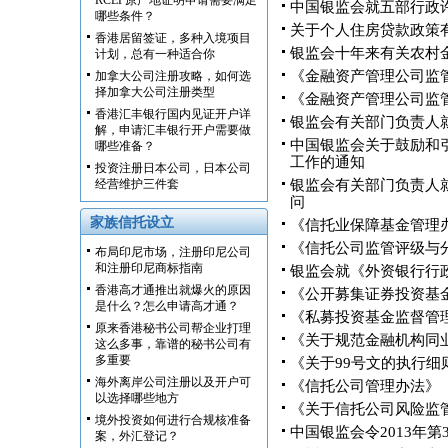
RCEP原产地证明申请需要满足
中国银监会就五部行政
哪些条件？
关于个人住房贷款政策
香港居留签证，多种入境项目
银监会十年来有关农村
计划，总有一种适合你
《金融资产管理公司监
加拿大公司注册攻略，如何选
择加拿大公司注册类型
《金融资产管理公司监
香港汇丰银行国内见证开户详
银监会有关部门负责人就
解，申请汇丰银行开户需要做
中国银监会关于鼓励和
哪些准备？
工作的通知
投资注册日本公司，日本公司
经营维护三件套
银监会有关部门负责人
问
家族信托设立
《信托业保障基金管理
《信托公司监管评级与
布局印尼市场，注册印尼公司
和注册印尼商标指南
银监会就《外资银行行
香港高才通推出就爆火的原因
《公开募集证券投资基
是什么？怎么申请高才通？
《私募投资基金监督管
原来香港秘书公司帮企业打理
《关于规范金融机构同业业
这么多事，靠谱的秘书公司有
多重要
《关于99号文的执行细
海外离岸公司注册以及开户可
《信托公司管理办法》
以选择哪些地方
《关于信托公司风险监
境外投资如何进行合规核准备
中国银监会令2013年第
案，外汇登记？