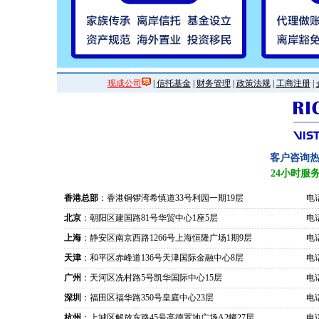
现成公司
|
信托基金
|
财务管理
|
政策法规
|
工商注册
|
客户咨询
24小时服
香港总部
：香港铜锣湾希慎道33号利园一期19层
电话
北京
：朝阳区建国路81号华贸中心1座5层
电话
上海
：静安区南京西路1266号上海恒隆广场1期9层
电话
天津
：和平区赤峰道136号天津国际金融中心8层
电话
广州
：天河区冼村路5号凯华国际中心15层
电话
深圳
：福田区福华路350号皇庭中心23层
电话
杭州
：上城区解放东路45号高德置地广场A2幢27层
电话