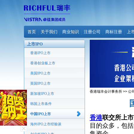
首页
关于我们
商业知识
注册公司
商标注册
上
上市IPO
香港IPO上市
香港创业板上市
美国IPO上市
英国IPO上市
香港瑞丰会计事务所
>>
公
新加坡IPO上市
韩国上市条件
中国IPO上市
香港
联交所上市
海外IPO上市经验谈
目的众多，包括
集资金