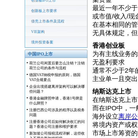
创业板IPO上市
最近一年不少于
创新板上市要求
或市值/收入/现
借壳上市条件及流程
在基本相同的管
无具体规定，但
VIE架构
境外投资备案
香港创业板
为有主线业务的
中国IPO上市
无盈利要求
荷兰公司闲置后要怎么注销？注销
荷兰公司的条件与流程
通常不少于2年
德国VAT纳税申报的原则，德国
主业单一且突出
VAT合规要点
企业出境搭建离岸架构可以解决哪
纳斯达克上市
些问题？
香港金融牌照申请，香港1号牌是
在纳斯达克上市
什么牌照？
而在IPO中，
注册巴西公司涉及的程序以及税务
问题
海外设立
离岸公
注册香港公司后如何解决收汇的问
将境内资产或权
题？香港公司注册和维护要求
市场上市筹资的
新加坡公司报税流程详解，这些收