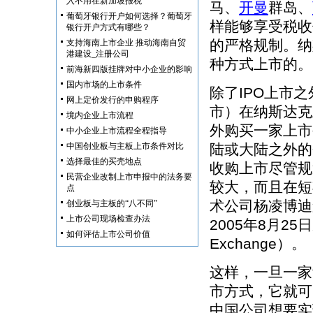
入不用在新加坡报税
马、
开曼
群岛、
葡萄牙银行开户如何选择？葡萄牙
样能够享受税收
银行开户方式有哪些？
的严格规制。纳
支持海南上市企业 推动海南自贸
港建设_注册公司
种方式上市的。
前海新四版挂牌对中小企业的影响
国内市场的上市条件
除了IPO上市
网上定价发行的申购程序
市）在纳斯达克
境内企业上市流程
外购买一家上市
中小企业上市流程全程指导
中国创业板与主板上市条件对比
陆或大陆之外的
选择最佳的买壳地点
收购上市尽管规
民营企业改制上市申报中的法务要
较大，而且在短
点
术公司杨凌博迪
创业板与主板的“八不同”
上市公司现场检查办法
2005年8月25
如何评估上市公司价值
Exchange）。
这样，一旦一家
市方式，它就可
中国公司想要实