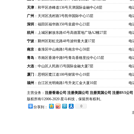
天津
：和平区赤峰道136号天津国际金融中心8层
电话
广州
：天河区冼村路5号凯华国际中心15层
电话
深圳
：福田区福华路350号皇庭中心23层
电话
杭州
：上城区解放东路45号高德置地广场A2幢27层
电话
宁波
：鄞州区彩虹北路48号波特曼大厦17层
电话
南京
：秦淮区中山南路1号南京中心59层
电话
青岛
：市南区香港中路9号青岛香格里拉中心15层
电话
大连
：中山区人民路15号国际金融大厦7层
电话
厦门
：思明区鹭江道100号财富中心19层
电话
福州
：台江区光明南路1号升龙汇金大厦10层
电话
主营业务：
注册香港公司
注册美国公司
注册英国公司
注册BVI公司
版权所有©2006-2020 星斗科技，保留所有权利。
0
分享到：
京