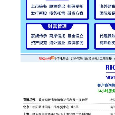
现成公司
|
信托基金
|
财务管理
|
政策法规
|
工商注册
|
客户咨询
24小时服
香港总部
：香港铜锣湾希慎道33号利园一期19层
电话
北京
：朝阳区建国路81号华贸中心1座5层
电话
上海
：静安区南京西路1266号上海恒隆广场1期9层
电话