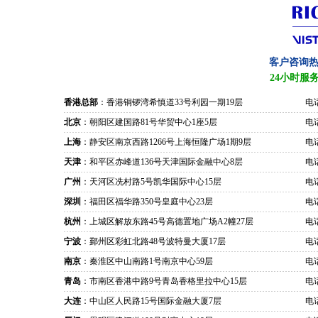
客户咨询
24小时服
香港总部
：香港铜锣湾希慎道33号利园一期19层
电话
北京
：朝阳区建国路81号华贸中心1座5层
电话
上海
：静安区南京西路1266号上海恒隆广场1期9层
电话
天津
：和平区赤峰道136号天津国际金融中心8层
电话
广州
：天河区冼村路5号凯华国际中心15层
电话
深圳
：福田区福华路350号皇庭中心23层
电话
杭州
：上城区解放东路45号高德置地广场A2幢27层
电话
宁波
：鄞州区彩虹北路48号波特曼大厦17层
电话
南京
：秦淮区中山南路1号南京中心59层
电话
青岛
：市南区香港中路9号青岛香格里拉中心15层
电话
大连
：中山区人民路15号国际金融大厦7层
电话