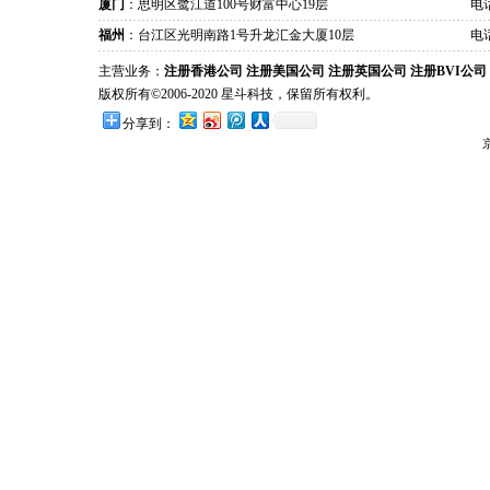
厦门
：思明区鹭江道100号财富中心19层
电话
福州
：台江区光明南路1号升龙汇金大厦10层
电话
主营业务：
注册香港公司
注册美国公司
注册英国公司
注册BVI公司
版权所有©2006-2020 星斗科技，保留所有权利。
分享到：
京