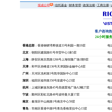
现成公司
|
信托基金
|
财务管理
|
政策法规
|
工商注册
|
客户咨询
24小时服
香港总部
：香港铜锣湾希慎道33号利园一期19层
电话
北京
：朝阳区建国路81号华贸中心1座5层
电话
上海
：静安区南京西路1266号上海恒隆广场1期9层
电话
天津
：和平区赤峰道136号天津国际金融中心8层
电话
广州
：天河区冼村路5号凯华国际中心15层
电话
深圳
：福田区福华路350号皇庭中心23层
电话
杭州
：上城区解放东路45号高德置地广场A2幢27层
电话
宁波
：鄞州区彩虹北路48号波特曼大厦17层
电话
南京
：秦淮区中山南路1号南京中心59层
电话
青岛
：市南区香港中路9号青岛香格里拉中心15层
电话