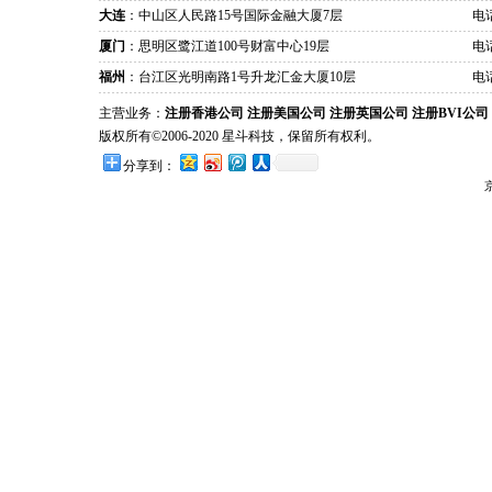
大连
：中山区人民路15号国际金融大厦7层
电话
厦门
：思明区鹭江道100号财富中心19层
电话
福州
：台江区光明南路1号升龙汇金大厦10层
电话
主营业务：
注册香港公司
注册美国公司
注册英国公司
注册BVI公司
版权所有©2006-2020 星斗科技，保留所有权利。
分享到：
京