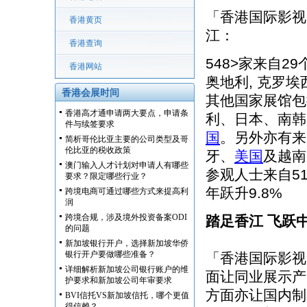
「香港国际影视
香港黄页
江：
香港查询
548>家来自2
香港网站
奥地利, 克罗
香港会展时间
其他国家展馆包
香港高才通申请两大要点，申请条
利、日本、南韩
件与续签要求
国
。另外亦有来
简析哥伦比亚主要的公司类型及哥
伦比亚的税收政策
牙、
美国
及越南
澳门输入人才计划对申请人有哪些
参观人士来自51
要求？限定哪些行业？
年跃升9.8%
跨境电商可通过哪些方式来提高利
润
跨境合规，涉及境外投资备案ODI
踏足香江 飞跃
的问题
新加坡银行开户，选择新加坡华侨
银行开户要做哪些准备？
「香港国际影视
详细解析新加坡公司银行账户的维
面让同业展示产
护要求和新加坡公司年审要求
方面亦让国内制
BVI信托VS新加坡信托，哪个更值
得信赖？