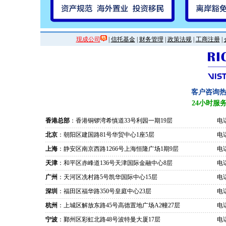
现成公司
|
信托基金
|
财务管理
|
政策法规
|
工商注册
|
客户咨询
24小时服
香港总部
：香港铜锣湾希慎道33号利园一期19层
电话
北京
：朝阳区建国路81号华贸中心1座5层
电话
上海
：静安区南京西路1266号上海恒隆广场1期9层
电话
天津
：和平区赤峰道136号天津国际金融中心8层
电话
广州
：天河区冼村路5号凯华国际中心15层
电话
深圳
：福田区福华路350号皇庭中心23层
电话
杭州
：上城区解放东路45号高德置地广场A2幢27层
电话
宁波
：鄞州区彩虹北路48号波特曼大厦17层
电话