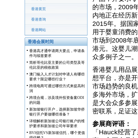
的市场，2009
香港黄页
内地正在经历新
香港查询
2015年。据
香港网站
用于婴童消费的
市场到2008年
香港会展时间
港元。这婴儿潮
香港高才通申请两大要点，申请条
众多例子之一。
件与续签要求
简析哥伦比亚主要的公司类型及哥
伦比亚的税收政策
香港婴儿用品展
澳门输入人才计划对申请人有哪些
想平台，亦是开
要求？限定哪些行业？
市场趋势的良机
跨境电商可通过哪些方式来提高利
润
多海外市场，扩
跨境合规，涉及境外投资备案ODI
是大会众多参展
的问题
新加坡银行开户，选择新加坡华侨
密联系，足证这
银行开户要做哪些准备？
详细解析新加坡公司银行账户的维
参展商评语：
护要求和新加坡公司年审要求
「Hauck经
BVI信托VS新加坡信托，哪个更值
得信赖？