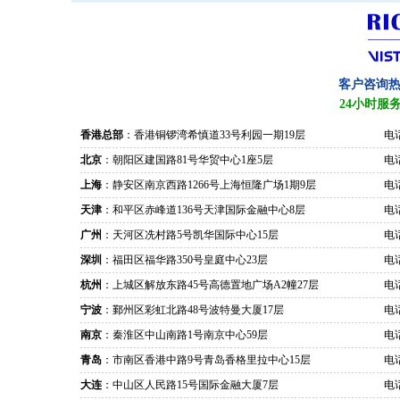
客户咨询
24小时服
香港总部
：香港铜锣湾希慎道33号利园一期19层
电话
北京
：朝阳区建国路81号华贸中心1座5层
电话
上海
：静安区南京西路1266号上海恒隆广场1期9层
电话
天津
：和平区赤峰道136号天津国际金融中心8层
电话
广州
：天河区冼村路5号凯华国际中心15层
电话
深圳
：福田区福华路350号皇庭中心23层
电话
杭州
：上城区解放东路45号高德置地广场A2幢27层
电话
宁波
：鄞州区彩虹北路48号波特曼大厦17层
电话
南京
：秦淮区中山南路1号南京中心59层
电话
青岛
：市南区香港中路9号青岛香格里拉中心15层
电话
大连
：中山区人民路15号国际金融大厦7层
电话