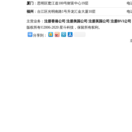
厦门
：思明区鹭江道100号财富中心19层
电话
福州
：台江区光明南路1号升龙汇金大厦10层
电话
主营业务：
注册香港公司
注册美国公司
注册英国公司
注册BVI公司
版权所有©2006-2020 星斗科技，保留所有权利。
分享到：
京