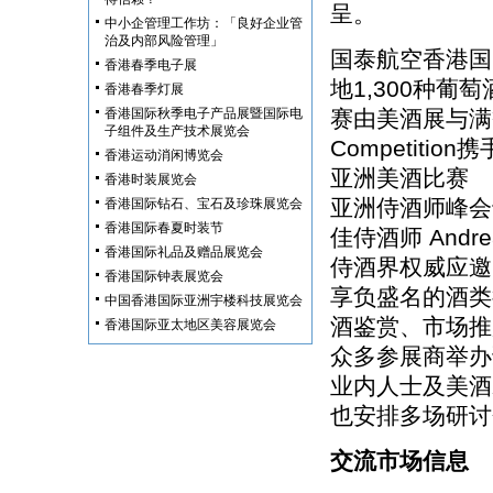
呈。
中小企管理工作坊：「良好企业管
治及内部风险管理」
国泰航空香港国
香港春季电子展
地1,300种
香港春季灯展
香港国际秋季电子产品展暨国际电
赛由美酒展与满誉全球的
子组件及生产技术展览会
Competit
香港运动消闲博览会
亚洲美酒比赛
香港时装展览会
亚洲侍酒师峰会
香港国际钻石、宝石及珍珠展览会
香港国际春夏时装节
佳侍酒师 Andrea
香港国际礼品及赠品展览会
侍酒界权威应邀
香港国际钟表展览会
享负盛名的酒类
中国香港国际亚洲宇楼科技展览会
酒鉴赏、市场推
香港国际亚太地区美容展览会
众多参展商举办
业内人士及美酒
也安排多场研讨
交流市场信息