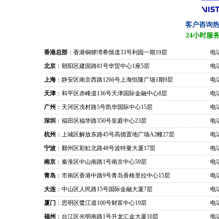
客户咨询
24小时服
香港总部
：香港铜锣湾希慎道33号利园一期19层
电话
北京
：朝阳区建国路81号华贸中心1座5层
电话
上海
：静安区南京西路1266号上海恒隆广场1期9层
电话
天津
：和平区赤峰道136号天津国际金融中心8层
电话
广州
：天河区冼村路5号凯华国际中心15层
电话
深圳
：福田区福华路350号皇庭中心23层
电话
杭州
：上城区解放东路45号高德置地广场A2幢27层
电话
宁波
：鄞州区彩虹北路48号波特曼大厦17层
电话
南京
：秦淮区中山南路1号南京中心59层
电话
青岛
：市南区香港中路9号青岛香格里拉中心15层
电话
大连
：中山区人民路15号国际金融大厦7层
电话
厦门
：思明区鹭江道100号财富中心19层
电话
福州
：台江区光明南路1号升龙汇金大厦10层
电话