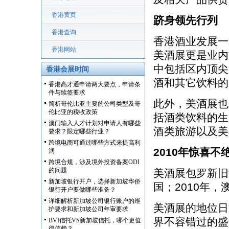
香港黄页
跻身领先行列
香港查询
香港酒业发展一
香港网站
美酒展更是业内
中包括区内顶尖
香港会展时间
酒和其它饮料的
香港高才通申请两大要点，申请条
件与续签要求
此外，美酒展也
简析哥伦比亚主要的公司类型及哥
伦比亚的税收政策
括酒类饮料的生
澳门输入人才计划对申请人有哪些
酒类旅游以及美
要求？限定哪些行业？
跨境电商可通过哪些方式来提高利
2010年惊喜不
润
跨境合规，涉及境外投资备案ODI
的问题
美酒展包罗新旧
新加坡银行开户，选择新加坡华侨
国；2010年
银行开户要做哪些准备？
详细解析新加坡公司银行账户的维
美酒展的地位日
护要求和新加坡公司年审要求
界不容错过的盛
BVI信托VS新加坡信托，哪个更值
得信赖？