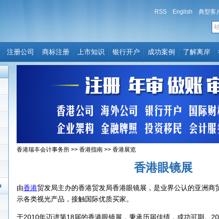
RSS
English
典型客
注册公司
商标注册
上市知识
银行开户
成功案例
了解离岸
香港瑞丰会计事务所
>>
香港指南
>>
香港展览
香港眼镜展
由
香港
贸发局主办的香港贸发局香港眼镜展，是业界公认的亚洲商
示各类视光产品，接触国际优质买家。
于2010年迈进第18届的香港眼镜展，秉承历届佳绩，成功可期。20