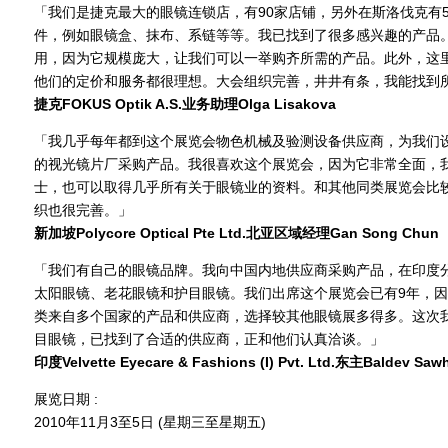
「我们是捷克最大的眼镜连锁店，有90家店铺，另外在斯洛伐克有
件，例如眼镜盒、抹布、系链等等。我已找到了很多感兴趣的产品
用，因为它规模庞大，让我们可以一举购齐所需的产品。此外，这
他们的定价和服务都很理想。大会组织完善，井井有条，我能找到
捷克FOKUS Optik A.S.业务助理Olga Lisakova
「我几乎每年都到这个展览会物色机械及验测设备供应商，为我们
的视光镜片厂采购产品。我很喜欢这个展览会，因为它非常全面，
士，也可以取得几乎所有关于眼镜业的资料。和其他同类展览会比
织也很完善。」
新加坡Polycore Optical Pte Ltd.北亚区域经理Gan Song Chun
「我们有自己的眼镜品牌。我向中国内地供应商采购产品，在印度
太阳眼镜、老花眼镜和护目眼镜。我们出席这个展览会已有9年，
类来自多个国家的产品和供应商，选择较其他眼镜展多得多。这次
目眼镜，已找到了合适的供应商，正和他们认真洽谈。」
印度Velvette Eyecare & Fashions (I) Pvt. Ltd.东主Baldev Saw
展览日期 :
2010年11月3至5日 (星期三至星期五)