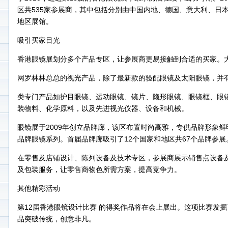
区共535家参展商，其中包括分别由中国内地、德国、意大利、日
地区展馆。
吸引买家目光
香港眼镜展划分多个产品专区，让参展商更易接触到合适的买家。
网罗林林总总的视光产品，除了最新款的验配眼镜及太阳眼镜，并
类专门产品如护目眼镜、运动眼镜、镜片、隐形眼镜、眼镜框、眼
装物料、化学原料，以及先进视光仪器、设备和机械。
眼镜展于2009年创立品牌廊，该区布置时尚高雅，专供品牌形象
品牌眼镜系列。首届品牌廊吸引了12个国家和地区共67个品牌参展
在零售及店铺设计、陈列设备及技术专区，参展商展示销售点设备
及包装服务，让零售商物色所需方案，提高竞争力。
其他精彩活动
第12届香港眼镜设计比赛 的得奖作品将在会上展出。这项比赛发
品突破传统，创意非凡。