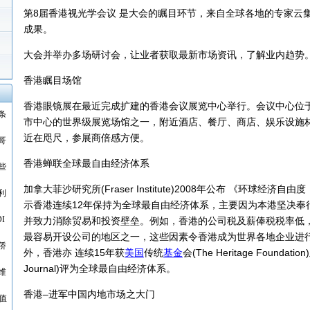
第8届香港视光学会议 是大会的瞩目环节，来自全球各地的专家云
成果。
大会并举办多场研讨会，让业者获取最新市场资讯，了解业内趋势
香港瞩目场馆
香港眼镜展在最近完成扩建的香港会议展览中心举行。会议中心位
条
市中心的世界级展览场馆之一，附近酒店、餐厅、商店、娱乐设施
近在咫尺，参展商倍感方便。
哥
香港蝉联全球最自由经济体系
些
加拿大菲沙研究所(Fraser Institute)2008年公布 《环球经济
利
示香港连续12年保持为全球最自由经济体系，主要因为本港坚决奉
I
并致力消除贸易和投资壁垒。例如，香港的公司税及薪俸税税率低
最容易开设公司的地区之一，这些因素令香港成为世界各地企业进
侨
外，香港亦 连续15年获
美国
传统
基金
会(The Heritage Foundati
Journal)评为全球最自由经济体系。
维
香港–进军中国内地市场之大门
值