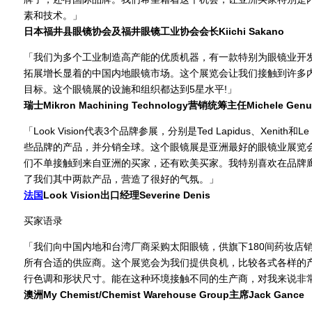
素和技术。」
日本福井县眼镜协会及福井眼镜工业协会会长Kiichi Sakano
「我们为多个工业制造高产能的优质机器，有一款特别为眼镜业开
拓展增长显着的中国内地眼镜市场。这个展览会让我们接触到许多
目标。这个眼镜展的设施和组织都达到5星水平!」
瑞士Mikron Machining Technology营销统筹主任Michele Genu
「Look Vision代表3个品牌参展，分别是Ted Lapidus、Xenith和
些品牌的产品，并分销全球。这个眼镜展是亚洲最好的眼镜业展览
们不单接触到来自亚洲的买家，还有欧美买家。我特别喜欢在品牌
了我们其中两款产品，营造了很好的气氛。」
法国
Look Vision出口经理Severine Denis
买家语录
「我们向中国内地和台湾厂商采购太阳眼镜，供旗下180间药妆店
所有合适的供应商。这个展览会为我们提供良机，比较各式各样的
行色调和形状尺寸。能在这种环境接触不同的生产商，对我来说非
澳洲My Chemist/Chemist Warehouse Group主席Jack Gance