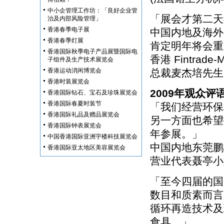
中小企管理工作坊：「良好企业管
「展会才第二天
治及内部风险管理」
香港春季电子展
中国内地及海外
香港春季灯展
肯定明年将会重
香港国际秋季电子产品展暨国际电
香港 Fintrade-Me
子组件及生产技术展览会
香港运动消闲博览会
总裁麦杰培先生
香港时装展览会
2009年观众评
香港国际钻石、宝石及珍珠展览会
香港国际春夏时装节
「我们经营环保
香港国际礼品及赠品展览会
另一方面也希望
香港国际钟表展览会
年参展。」
中国香港国际亚洲宇楼科技展览会
中国内地东莞鹏
香港国际亚太地区美容展览会
营业代表聂亭小
「至今四届的国
数目和质素而言
循环再造技术及
食具。」