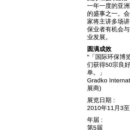
一年一度的亚洲
的盛事之一。会
家将主讲多场讲
保业者有机会与
业发展。
圆满成效
"「国际环保博
们获得50宗良
单。」
Gradko Int
展商)
展览日期 :
2010年11月3
年届 :
第5届