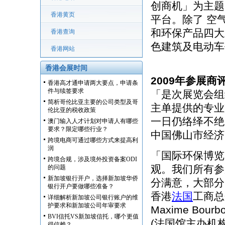
创商机」为主题
香港黄页
平台。除了 空
和环保产品四大
香港查询
色建筑及电动车
香港网站
香港会展时间
2009年参展商
香港高才通申请两大要点，申请条
件与续签要求
「是次展览会组
简析哥伦比亚主要的公司类型及哥
主单提供的专业
伦比亚的税收政策
一日仍络绎不绝
澳门输入人才计划对申请人有哪些
要求？限定哪些行业？
中国佛山市经济
跨境电商可通过哪些方式来提高利
润
「国际环保博览
跨境合规，涉及境外投资备案ODI
观。我们所有参
的问题
新加坡银行开户，选择新加坡华侨
分满意，大部分
银行开户要做哪些准备？
香港
法国
工商总
详细解析新加坡公司银行账户的维
护要求和新加坡公司年审要求
Maxime Bourb
BVI信托VS新加坡信托，哪个更值
(法国馆主办机构
得信赖？