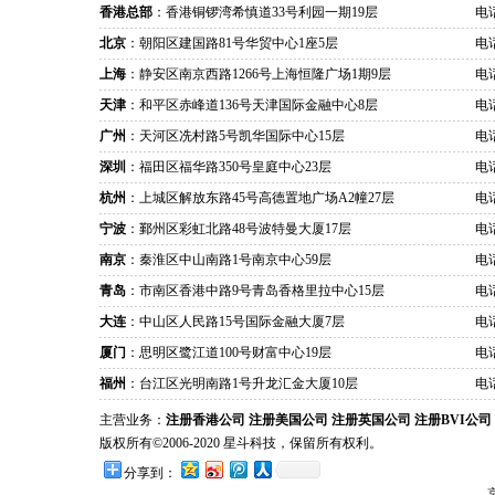
香港总部
：香港铜锣湾希慎道33号利园一期19层
电话
北京
：朝阳区建国路81号华贸中心1座5层
电话
上海
：静安区南京西路1266号上海恒隆广场1期9层
电话
天津
：和平区赤峰道136号天津国际金融中心8层
电话
广州
：天河区冼村路5号凯华国际中心15层
电话
深圳
：福田区福华路350号皇庭中心23层
电话
杭州
：上城区解放东路45号高德置地广场A2幢27层
电话
宁波
：鄞州区彩虹北路48号波特曼大厦17层
电话
南京
：秦淮区中山南路1号南京中心59层
电话
青岛
：市南区香港中路9号青岛香格里拉中心15层
电话
大连
：中山区人民路15号国际金融大厦7层
电话
厦门
：思明区鹭江道100号财富中心19层
电话
福州
：台江区光明南路1号升龙汇金大厦10层
电话
主营业务：
注册香港公司
注册美国公司
注册英国公司
注册BVI公司
版权所有©2006-2020 星斗科技，保留所有权利。
分享到：
京