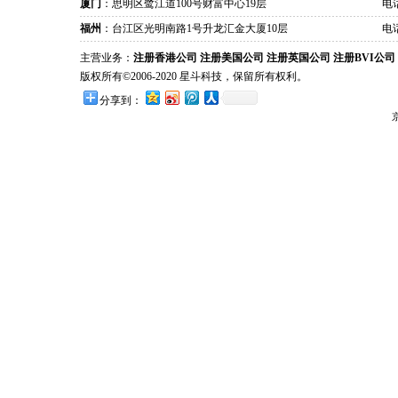
厦门
：思明区鹭江道100号财富中心19层
电话
福州
：台江区光明南路1号升龙汇金大厦10层
电话
主营业务：
注册香港公司
注册美国公司
注册英国公司
注册BVI公司
版权所有©2006-2020 星斗科技，保留所有权利。
分享到：
京