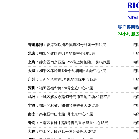
客户咨询
24小时服
香港总部
：香港铜锣湾希慎道33号利园一期19层
电话
北京
：朝阳区建国路81号华贸中心1座5层
电话
上海
：静安区南京西路1266号上海恒隆广场1期9层
电话
天津
：和平区赤峰道136号天津国际金融中心8层
电话
广州
：天河区冼村路5号凯华国际中心15层
电话
深圳
：福田区福华路350号皇庭中心23层
电话
杭州
：上城区解放东路45号高德置地广场A2幢27层
电话
宁波
：鄞州区彩虹北路48号波特曼大厦17层
电话
南京
：秦淮区中山南路1号南京中心59层
电话
青岛
：市南区香港中路9号青岛香格里拉中心15层
电话
大连
：中山区人民路15号国际金融大厦7层
电话