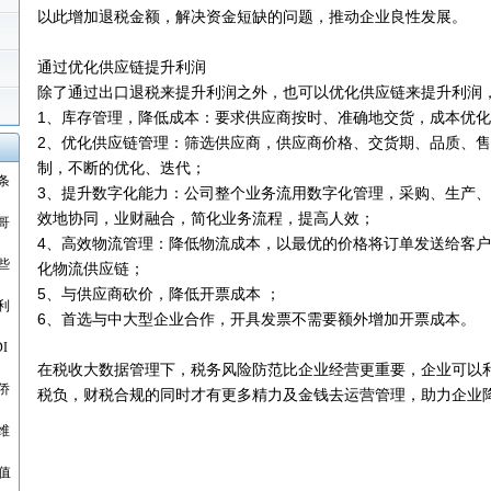
以此增加退税金额，解决资金短缺的问题，推动企业良性发展。
通过优化供应链提升利润
除了通过出口退税来提升利润之外，也可以优化供应链来提升利润
1、库存管理，降低成本：要求供应商按时、准确地交货，成本优
2、优化供应链管理：筛选供应商，供应商价格、交货期、品质、
制，不断的优化、迭代；
条
3、提升数字化能力：公司整个业务流用数字化管理，采购、生产
效地协同，业财融合，简化业务流程，提高人效；
哥
4、高效物流管理：降低物流成本，以最优的价格将订单发送给客
些
化物流供应链；
5、与供应商砍价，降低开票成本 ；
利
6、首选与中大型企业合作，开具发票不需要额外增加开票成本。
I
在税收大数据管理下，税务风险防范比企业经营更重要，企业可以
侨
税负，财税合规的同时才有更多精力及金钱去运营管理，助力企业
维
值