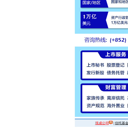
现成公司
|
信托基