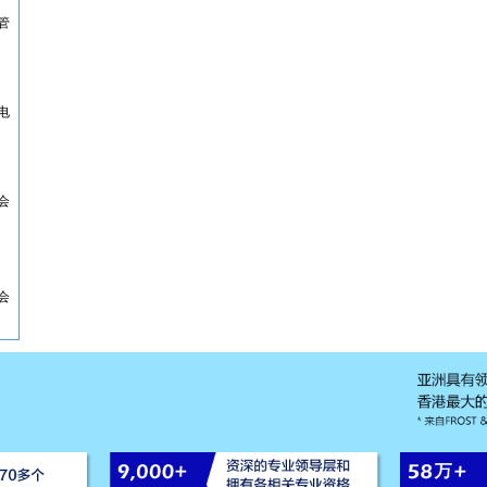
管
电
会
会