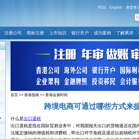
RSS
English
典型客
注册公司
商标注册
上市知识
银行开户
成功案例
了解离岸
首页
>>
香港指南
>>
香港会展时间
跨境电商可通过哪些方式来
什么是
出口退税
出口退税是指在国际贸易业务中，对我国报关出口的货物退还在国
法规定缴纳的增值税和消费税，即出口环节免税且退还以前纳税环