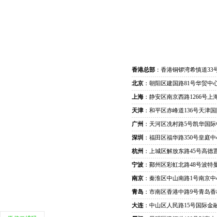
香港总部
：香港铜锣湾希慎道33
北京
：朝阳区建国路81号华贸中心
上海
：静安区南京西路1266号上
天津
：和平区赤峰道136号天津国
广州
：天河区冼村路5号凯华国际
深圳
：福田区福华路350号皇庭中
杭州
：上城区解放东路45号高德置
宁波
：鄞州区彩虹北路48号波特曼
南京
：秦淮区中山南路1号南京中
青岛
：市南区香港中路9号青岛香
大连
：中山区人民路15号国际金