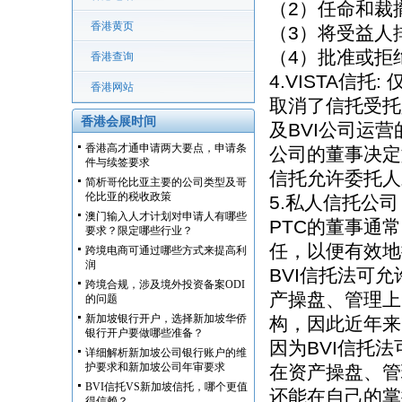
（2）任命和裁
香港黄页
（3）将受益人
（4）批准或拒
香港查询
4.VISTA信托
香港网站
取消了信托受托
香港会展时间
及BVI公司运营
香港高才通申请两大要点，申请条
公司的董事决定
件与续签要求
信托允许委托人
简析哥伦比亚主要的公司类型及哥
伦比亚的税收政策
5.私人信托公司
澳门输入人才计划对申请人有哪些
PTC的董事通
要求？限定哪些行业？
任，以便有效地
跨境电商可通过哪些方式来提高利
润
BVI信托法可
跨境合规，涉及境外投资备案ODI
产操盘、管理上
的问题
新加坡银行开户，选择新加坡华侨
构，因此近年来
银行开户要做哪些准备？
因为BVI信托
详细解析新加坡公司银行账户的维
护要求和新加坡公司年审要求
在资产操盘、管
BVI信托VS新加坡信托，哪个更值
还能在自己的掌
得信赖？