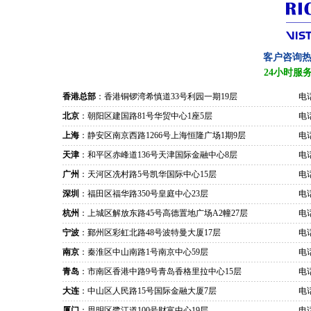
客户咨询
24小时服
香港总部
：香港铜锣湾希慎道33号利园一期19层
电话
北京
：朝阳区建国路81号华贸中心1座5层
电话
上海
：静安区南京西路1266号上海恒隆广场1期9层
电话
天津
：和平区赤峰道136号天津国际金融中心8层
电话
广州
：天河区冼村路5号凯华国际中心15层
电话
深圳
：福田区福华路350号皇庭中心23层
电话
杭州
：上城区解放东路45号高德置地广场A2幢27层
电话
宁波
：鄞州区彩虹北路48号波特曼大厦17层
电话
南京
：秦淮区中山南路1号南京中心59层
电话
青岛
：市南区香港中路9号青岛香格里拉中心15层
电话
大连
：中山区人民路15号国际金融大厦7层
电话
厦门
：思明区鹭江道100号财富中心19层
电话