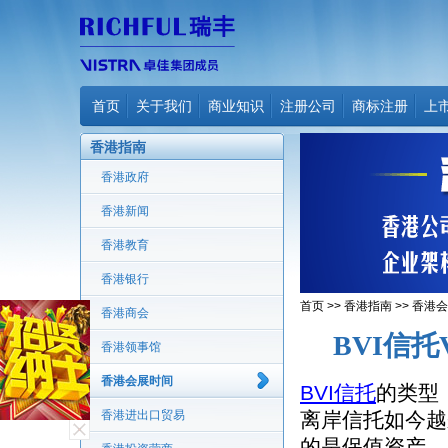
首页
关于我们
商业知识
注册公司
商标注册
上
香港指南
香港政府
香港新闻
香港教育
香港银行
首页
>>
香港指南
>>
香港会
香港商会
BVI信
香港领事馆
香港会展时间
BVI
信托
的类型
香港进出口贸易
离岸信托如今越
的是保值资产，