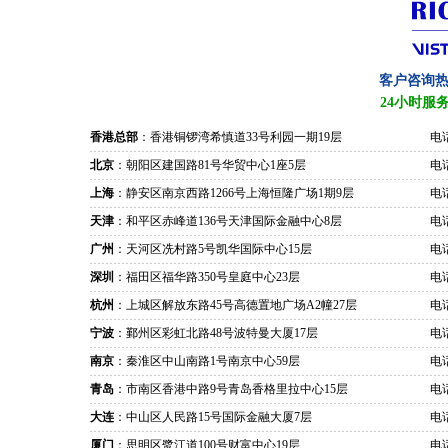
客户咨询
24小时服
香港总部
：香港铜锣湾希慎道33号利园一期19层
电话
北京
：朝阳区建国路81号华贸中心1座5层
电话
上海
：静安区南京西路1266号上海恒隆广场1期9层
电话
天津
：和平区赤峰道136号天津国际金融中心8层
电话
广州
：天河区冼村路5号凯华国际中心15层
电话
深圳
：福田区福华路350号皇庭中心23层
电话
杭州
：上城区解放东路45号高德置地广场A2幢27层
电话
宁波
：鄞州区彩虹北路48号波特曼大厦17层
电话
南京
：秦淮区中山南路1号南京中心59层
电话
青岛
：市南区香港中路9号青岛香格里拉中心15层
电话
大连
：中山区人民路15号国际金融大厦7层
电话
厦门
：思明区鹭江道100号财富中心19层
电话