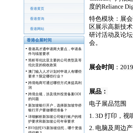
度的Relianc
香港黄页
特色模块：
展会
香港查询
区展示高新技术
香港网站
研讨活动及论坛
香港会展时间
会。
香港高才通申请两大要点，申请条
件与续签要求
简析哥伦比亚主要的公司类型及哥
伦比亚的税收政策
展会时间
：
201
澳门输入人才计划对申请人有哪些
要求？限定哪些行业？
跨境电商可通过哪些方式来提高利
润
展品：
跨境合规，涉及境外投资备案ODI
的问题
电子展品范围
新加坡银行开户，选择新加坡华侨
银行开户要做哪些准备？
1. 3D 打印
详细解析新加坡公司银行账户的维
护要求和新加坡公司年审要求
2. 电脑及周
BVI信托VS新加坡信托，哪个更值
得信赖？