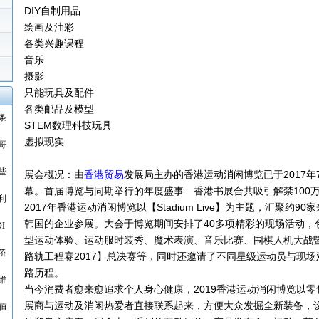
DIY自制用品
绘画及油彩
各类兴趣课程
音乐
摄影
只能玩具及配件
各类邮品及模型
条
STEM数理科技玩具
虚拟现实
哥
些
展会概况：由
香港贸易
发展局主办的香港运动消闲博览已于2017
幕。首届博览与同期举行的年度盛事—香港书展合共吸引解禁100
利
2017年香港运动消闲博览以【Stadium Live】为主题，汇聚约
韩国的企业参展。大会于博览期间安排了40多项精彩的现场活动，
I
型运动体验、运动服时装秀、魔术表演、音乐比赛、围棋人机大战暨教学
侨
路轨工程赛2017】总决赛等，同时还邀请了不同星级运动员与现
路历程。
维
当今消费者愈来愈追求个人身心健康，2019香港运动消闲博览以
展商与运动及消闲热爱者直接联系起来，方便大众发掘全新装备，
值