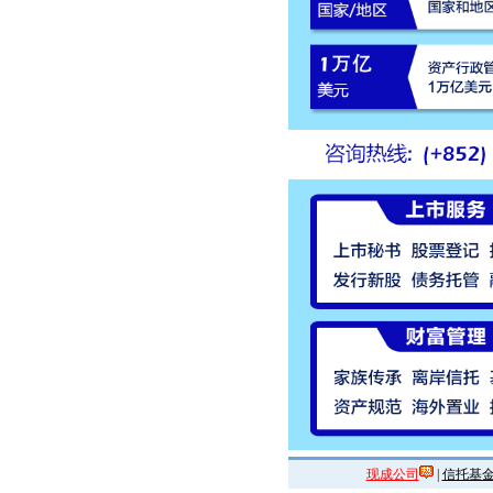
现成公司
|
信托基