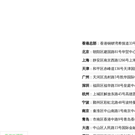
香港总部
：香港铜锣湾希慎道33
北京
：朝阳区建国路81号华贸中心
上海
：静安区南京西路1266号上
天津
：和平区赤峰道136号天津国
广州
：天河区冼村路5号凯华国际
深圳
：福田区福华路350号皇庭中
杭州
：上城区解放东路45号高德置
宁波
：鄞州区彩虹北路48号波特曼
南京
：秦淮区中山南路1号南京中
青岛
：市南区香港中路9号青岛香
大连
：中山区人民路15号国际金