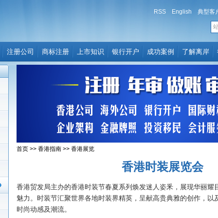
RSS
English
典型客
注册公司
商标注册
上市知识
银行开户
成功案例
了解离岸
首页
>>
香港指南
>>
香港展览
香港时装展览会
香港贸发局主办的香港时装节春夏系列焕发迷人姿釆，展现华丽耀
魅力。时装节汇聚世界各地时装界精英，呈献高贵典雅的创作，以
时尚动感及潮流。