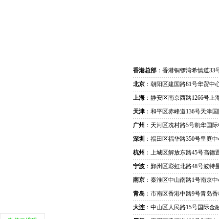
香港总部
：香港铜锣湾希慎道33
北京
：朝阳区建国路81号华贸中心
上海
：静安区南京西路1266号上
天津
：和平区赤峰道136号天津国
广州
：天河区冼村路5号凯华国际
深圳
：福田区福华路350号皇庭中
杭州
：上城区解放东路45号高德置
宁波
：鄞州区彩虹北路48号波特曼
南京
：秦淮区中山南路1号南京中
青岛
：市南区香港中路9号青岛香
大连
：中山区人民路15号国际金