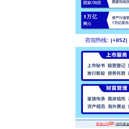
现成公司
|
信托基