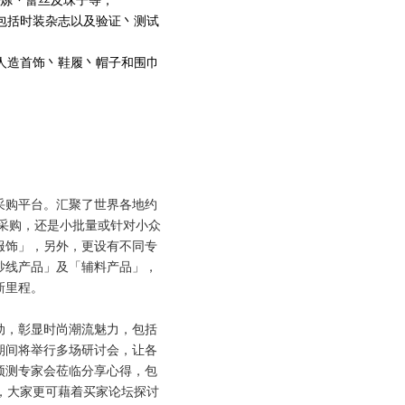
拉炼丶蕾丝及珠子等；
包括时装杂志以及验证丶测试
人造首饰丶鞋履丶帽子和围巾
采购平台。汇聚了世界各地约
量采购，还是小批量或针对小众
服饰」，另外，更设有不同专
纱线产品」及「辅料产品」，
新里程。
动，彰显时尚潮流魅力，包括
期间将举行多场研讨会，让各
预测专家会莅临分享心得，包
势。另外，大家更可藉着买家论坛探讨