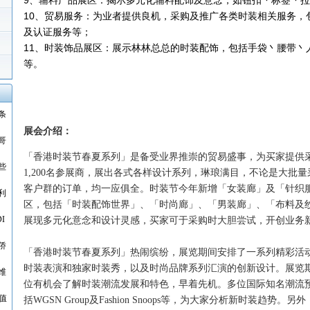
9、辅料产品展区：揭示多元化辅料配饰及意念，如钮扣丶标签丶
10、贸易服务：为业者提供良机，采购及推广各类时装相关服务，
及认证服务等；
11、时装饰品展区：展示林林总总的时装配饰，包括手袋丶腰带丶
等。
条
展会介绍：
哥
「香港时装节春夏系列」是备受业界推崇的贸易盛事，为买家提供
些
1,200名参展商，展出各式各样设计系列，琳琅满目，不论是大批
客户群的订单，均一应俱全。时装节今年新增「女装廊」及「针织
利
区，包括「时装配饰世界」、「时尚廊」、「男装廊」、「布料及
I
展现多元化意念和设计灵感，买家可于采购时大胆尝试，开创业务
侨
「香港时装节春夏系列」热闹缤纷，展览期间安排了一系列精彩活
时装表演和独家时装秀，以及时尚品牌系列汇演的创新设计。展览
维
位有机会了解时装潮流发展和特色，早着先机。多位国际知名潮流
值
括WGSN Group及Fashion Snoops等，为大家分析新时装趋