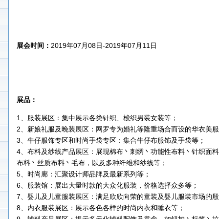
展会时间：
2019年07月08日-2019年07月11日
展品：
1、服装展区：集中展示各类针织、梭织男装女装等；
2、新娘礼服及晚装展区：网罗专为婚礼等隆重场合而设的华衣美
3、牛仔服饰专区和时尚手袋专区：集合牛仔布服饰及手袋等；
4、布料及纱线产品展区：展现棉布丶刺绣丶功能性布料丶针织面
布料丶丝质布料丶毛布，以及多种纤维和纱线等；
5、时尚廊：汇聚设计师品牌及最新系列等；
6、服装馆：展出大量时款的大众化服装，价格选择众多等；
7、婴儿及儿童服装展区：满足欣欣向荣的童装及婴儿服装市场的
8、内衣服装展区：展示各色各样的时尚内衣和睡衣等；