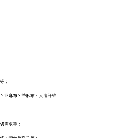
服等；
料丶亚麻布丶苎麻布丶人造纤维
殷切需求等；