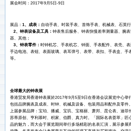
展会时间：2017年9月5日-9日
展品：
1、成表：
自动手表、时装手表、首饰手表、机械表、石英行
2、钟表设备及工具：
钟表售后服务、钟表快慢差率测量器、腕表
器、其他；
3、钟表零件：
时钟机芯、手表机芯、钟面、手表配件、表壳、表
手边电池、表钮、表面玻璃、表耳弹弓、表带、表扣、手表盒、手
等。
全球最大的钟表展
香港贸发局香港钟表展於2017年9月5至9日在香港会议展览中心
包括品牌腕表及成表、时钟、机械及设备、包装用品和配件及零件
上届参展品牌：宝珀、播威、宝玑、宝格丽、萧邦、昆仑表、迪菲伦、F
苏蒂原创、亨利慕时、积家、伯爵、真力时。「国际名表荟萃」匠
品的魅力，而大会于展览期间举行多场精彩的名表汇演，展示参展