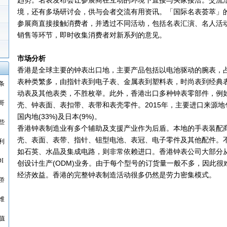
趋势。名表发布会让参展商在互动的环境下直接与买家接洽。交流
境，还有多场研讨会，供与会者交流有用资讯。「国际名表荟萃」
参展商直接接触消费者，并透过不同活动，包括名表汇演、名人活
销售等环节，即时收集消费者对新系列的意见。
市场分析
香港是全球主要的钟表出口地，主要产品包括以电池驱动的腕表，占
表种类繁多，由指针表到电子表、金属表到塑料表，时尚表到经典
条
动表及其他表类，不胜枚举。此外，香港出口多种钟表零部件，例
哥
壳、钟表面、表扣带、表带和表壳零件。2015年，主要进口来源地包
国内地(33%)及日本(9%)。
些
香港钟表制造业有多个辅助及支援产业作为后盾。本地的手表装配
壳、表面、表带、指针、钮型电池、表冠、电子零件及其他配件。
利
如石英、水晶及集成电路，则非常依赖进口。香港钟表公司大部分从
I
创设计生产(ODM)业务。由于每个型号的订货量一般不多，因此
经济效益。香港的完整钟表制造活动很多仍然是劳力密集模式。
侨
维
值