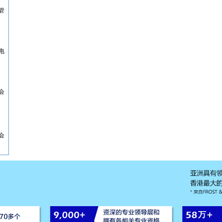
管
电
会
会