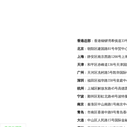
香港总部
：香港铜锣湾希慎道33
北京
：朝阳区建国路81号华贸中心
上海
：静安区南京西路1266号上
天津
：和平区赤峰道136号天津国
广州
：天河区冼村路5号凯华国际
深圳
：福田区福华路350号皇庭中
杭州
：上城区解放东路45号高德置
宁波
：鄞州区彩虹北路48号波特曼
南京
：秦淮区中山南路1号南京中
青岛
：市南区香港中路9号青岛香
大连
：中山区人民路15号国际金