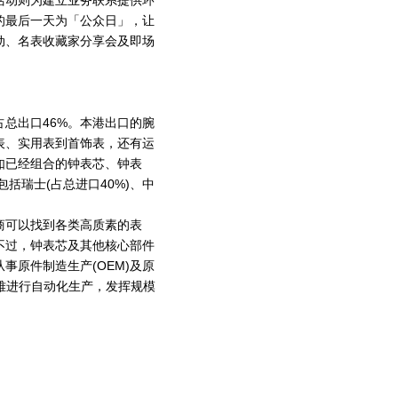
活动则为建立业务联系提供环
的最后一天为「公众日」，让
动、名表收藏家分享会及即场
总出口46%。本港出口的腕
表、实用表到首饰表，还有运
如已经组合的钟表芯、钟表
括瑞士(占总进口40%)、中
商可以找到各类高质素的表
不过，钟表芯及其他核心部件
事原件制造生产(OEM)及原
很难进行自动化生产，发挥规模