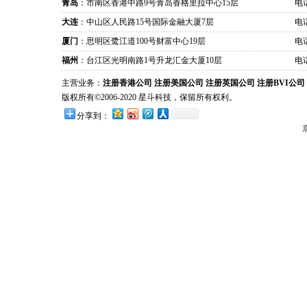
青岛
：市南区香港中路9号青岛香格里拉中心15层
电话
大连
：中山区人民路15号国际金融大厦7层
电话
厦门
：思明区鹭江道100号财富中心19层
电话
福州
：台江区光明南路1号升龙汇金大厦10层
电话
主营业务：
注册香港公司
注册美国公司
注册英国公司
注册BVI公司
版权所有©2006-2020 星斗科技，保留所有权利。
分享到：
京