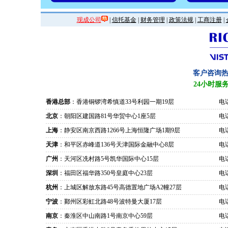
现成公司
|
信托基金
|
财务管理
|
政策法规
|
工商注册
|
客户咨询
24小时服
香港总部
：香港铜锣湾希慎道33号利园一期19层
电话
北京
：朝阳区建国路81号华贸中心1座5层
电话
上海
：静安区南京西路1266号上海恒隆广场1期9层
电话
天津
：和平区赤峰道136号天津国际金融中心8层
电话
广州
：天河区冼村路5号凯华国际中心15层
电话
深圳
：福田区福华路350号皇庭中心23层
电话
杭州
：上城区解放东路45号高德置地广场A2幢27层
电话
宁波
：鄞州区彩虹北路48号波特曼大厦17层
电话
南京
：秦淮区中山南路1号南京中心59层
电话