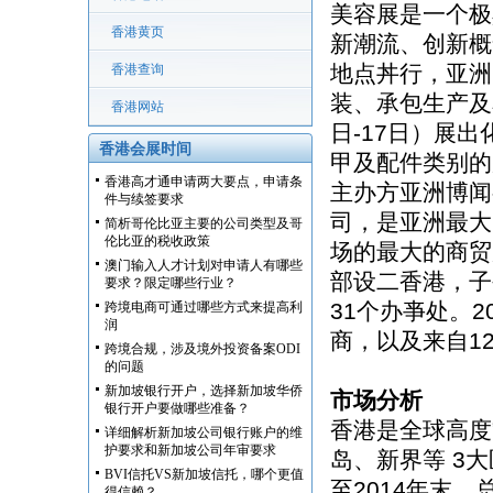
美容展是一个极
香港黄页
新潮流、创新概
地点丼行，亚洲
香港查询
装、承包生产及
香港网站
日-17日）展
香港会展时间
甲及配件类别的
香港高才通申请两大要点，申请条
主办方亚洲博闻
件与续签要求
司，是亚洲最大
简析哥伦比亚主要的公司类型及哥
伦比亚的税收政策
场的最大的商贸
澳门输入人才计划对申请人有哪些
部设二香港，子
要求？限定哪些行业？
31个办亊处。2
跨境电商可通过哪些方式来提高利
润
商，以及来自12
跨境合规，涉及境外投资备案ODI
的问题
新加坡银行开户，选择新加坡华侨
市场分析
银行开户要做哪些准备？
香港是全球高度
详细解析新加坡公司银行账户的维
护要求和新加坡公司年审要求
岛、新界等 3大
BVI信托VS新加坡信托，哪个更值
至2014年末，
得信赖？