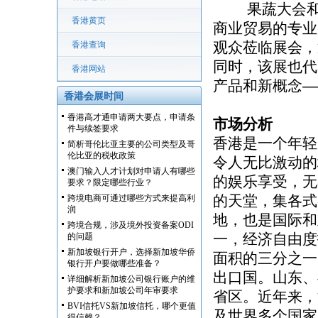
果蔬大会和大
香港黄页
商业贸易的专业
观众莅临展会，
香港查询
同时，该展也代
香港网站
产品和新概念—
香港会展时间
香港高才通申请两大要点，申请条
市场分析
件与续签要求
香港是一个年轻
简析哥伦比亚主要的公司类型及哥
伦比亚的税收政策
令人无比激动的
澳门输入人才计划对申请人有哪些
的娱乐享受，无
要求？限定哪些行业？
的天堂，集各式
跨境电商可通过哪些方式来提高利
润
地，也是国际和
跨境合规，涉及境外投资备案ODI
一，经济自由度
的问题
新加坡银行开户，选择新加坡华侨
面积的三分之一
银行开户要做哪些准备？
出口国。山东、
详细解析新加坡公司银行账户的维
护要求和新加坡公司年审要求
省区。近年来，
BVI信托VS新加坡信托，哪个更值
及世界多个国家
得信赖？