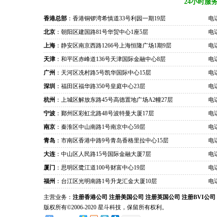
24小时服
香港总部
：香港铜锣湾希慎道33号利园一期19层
电话
北京
：朝阳区建国路81号华贸中心1座5层
电话
上海
：静安区南京西路1266号上海恒隆广场1期9层
电话
天津
：和平区赤峰道136号天津国际金融中心8层
电话
广州
：天河区冼村路5号凯华国际中心15层
电话
深圳
：福田区福华路350号皇庭中心23层
电话
杭州
：上城区解放东路45号高德置地广场A2幢27层
电话
宁波
：鄞州区彩虹北路48号波特曼大厦17层
电话
南京
：秦淮区中山南路1号南京中心59层
电话
青岛
：市南区香港中路9号青岛香格里拉中心15层
电话
大连
：中山区人民路15号国际金融大厦7层
电话
厦门
：思明区鹭江道100号财富中心19层
电话
福州
：台江区光明南路1号升龙汇金大厦10层
电话
主营业务：
注册香港公司
注册美国公司
注册英国公司
注册BVI公司
版权所有©2006-2020 星斗科技，保留所有权利。