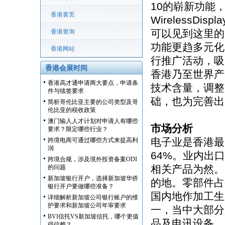
10的崭新功能，例如
香港黄页
Wireless
可以见到这里的
香港查询
功能更趋多元化
香港网站
行推广活动，吸
香港会展时间
香港乃至世界产
香港高才通申请两大要点，申请条
技术含量，调整
件与续签要求
础，也为完善出
简析哥伦比亚主要的公司类型及哥
伦比亚的税收政策
澳门输入人才计划对申请人有哪些
市场分析
要求？限定哪些行业？
电子业是香港最
跨境电商可通过哪些方式来提高利
润
64%。业内出
跨境合规，涉及境外投资备案ODI
相关产品为然。
的问题
新加坡银行开户，选择新加坡华侨
的地。零部件占
银行开户要做哪些准备？
国内地作加工生
详细解析新加坡公司银行账户的维
护要求和新加坡公司年审要求
一，当中大部分
BVI信托VS新加坡信托，哪个更值
品及电讯设备。
得信赖？