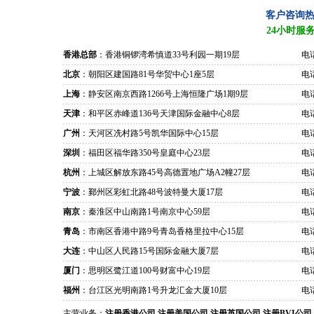
客户咨询
24小时服
香港总部
：香港铜锣湾希慎道33号利园一期19层
电话
北京
：朝阳区建国路81号华贸中心1座5层
电话
上海
：静安区南京西路1266号上海恒隆广场1期9层
电话
天津
：和平区赤峰道136号天津国际金融中心8层
电话
广州
：天河区冼村路5号凯华国际中心15层
电话
深圳
：福田区福华路350号皇庭中心23层
电话
杭州
：上城区解放东路45号高德置地广场A2幢27层
电话
宁波
：鄞州区彩虹北路48号波特曼大厦17层
电话
南京
：秦淮区中山南路1号南京中心59层
电话
青岛
：市南区香港中路9号青岛香格里拉中心15层
电话
大连
：中山区人民路15号国际金融大厦7层
电话
厦门
：思明区鹭江道100号财富中心19层
电话
福州
：台江区光明南路1号升龙汇金大厦10层
电话
主营业务：
注册香港公司
注册美国公司
注册英国公司
注册BVI公司