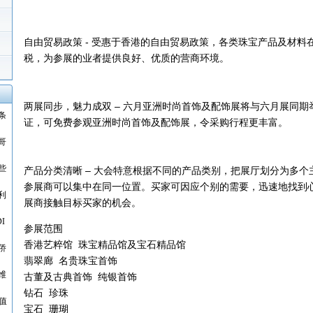
自由贸易政策 - 受惠于香港的自由贸易政策，各类珠宝产品及材料
税，为参展的业者提供良好、优质的营商环境。
两展同步，魅力成双 – 六月亚洲时尚首饰及配饰展将与六月展同
条
证，可免费参观亚洲时尚首饰及配饰展，令采购行程更丰富。
哥
些
产品分类清晰 – 大会特意根据不同的产品类别，把展厅划分为多
参展商可以集中在同一位置。买家可因应个别的需要，迅速地找到
利
展商接触目标买家的机会。
I
参展范围
香港艺粹馆 珠宝精品馆及宝石精品馆
侨
翡翠廊 名贵珠宝首饰
维
古董及古典首饰 纯银首饰
钻石 珍珠
值
宝石 珊瑚