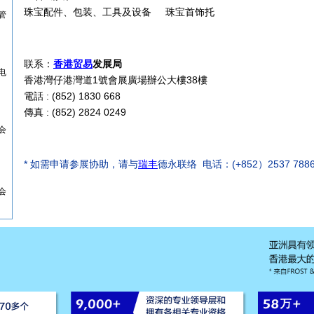
珠宝配件、包装、工具及设备 珠宝首饰托
管
联系：
香港贸易
发展局
电
香港灣仔港灣道1號會展廣場辦公大樓38樓
電話 : (852) 1830 668
傳真 : (852) 2824 0249
会
* 如需申请参展协助，请与
瑞丰
德永联络 电话：(+852）2537 788
会