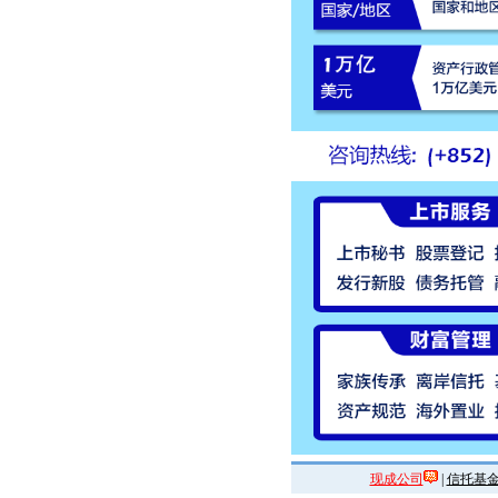
现成公司
|
信托基