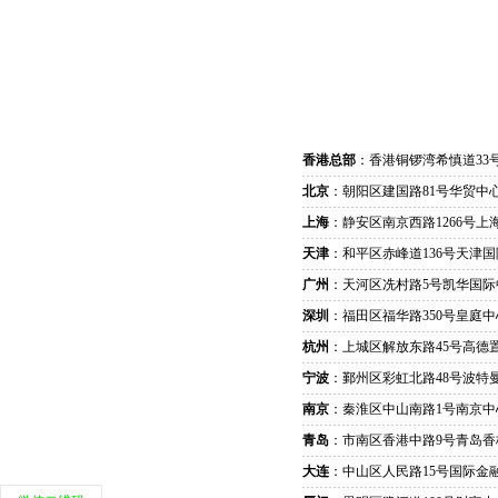
香港总部
：香港铜锣湾希慎道33
北京
：朝阳区建国路81号华贸中心
上海
：静安区南京西路1266号上
天津
：和平区赤峰道136号天津国
广州
：天河区冼村路5号凯华国际
深圳
：福田区福华路350号皇庭中
杭州
：上城区解放东路45号高德置
宁波
：鄞州区彩虹北路48号波特曼
南京
：秦淮区中山南路1号南京中
青岛
：市南区香港中路9号青岛香
大连
：中山区人民路15号国际金