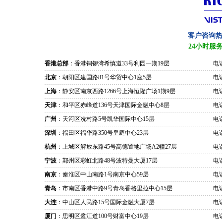
客户咨询
24小时服
香港总部
：香港铜锣湾希慎道33号利园一期19层
电话
北京
：朝阳区建国路81号华贸中心1座5层
电话
上海
：静安区南京西路1266号上海恒隆广场1期9层
电话
天津
：和平区赤峰道136号天津国际金融中心8层
电话
广州
：天河区冼村路5号凯华国际中心15层
电话
深圳
：福田区福华路350号皇庭中心23层
电话
杭州
：上城区解放东路45号高德置地广场A2幢27层
电话
宁波
：鄞州区彩虹北路48号波特曼大厦17层
电话
南京
：秦淮区中山南路1号南京中心59层
电话
青岛
：市南区香港中路9号青岛香格里拉中心15层
电话
大连
：中山区人民路15号国际金融大厦7层
电话
厦门
：思明区鹭江道100号财富中心19层
电话