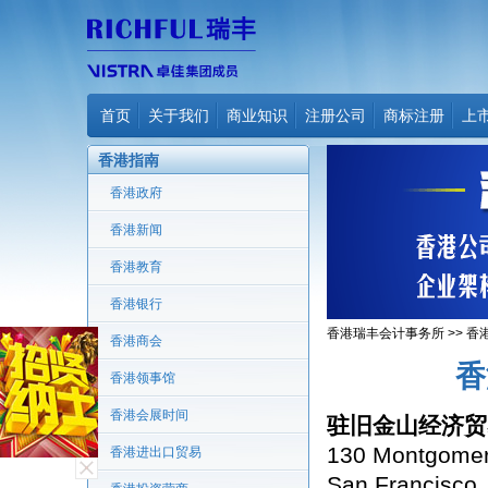
首页
关于我们
商业知识
注册公司
商标注册
上
香港指南
香港政府
香港新闻
香港教育
香港银行
香港瑞丰会计事务所
>>
香
香港商会
香
香港领事馆
香港会展时间
驻旧金山经济贸
130 Montgomery
香港进出口贸易
San Francisco,