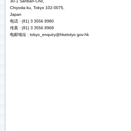
30-1 Sanban-Cho,
Chiyoda-ku, Tokyo 102-0075,
Japan
电话 : (81) 3 3556 8980
传真 : (81) 3 3556 8968
电邮地址 : tokyo_enquiry@hketotyo.gov.hk