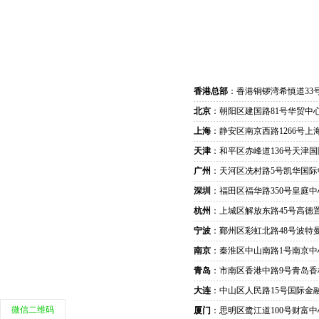
香港总部
：香港铜锣湾希慎道33
北京
：朝阳区建国路81号华贸中心
上海
：静安区南京西路1266号上
天津
：和平区赤峰道136号天津国
广州
：天河区冼村路5号凯华国际
深圳
：福田区福华路350号皇庭中
杭州
：上城区解放东路45号高德置
宁波
：鄞州区彩虹北路48号波特曼
南京
：秦淮区中山南路1号南京中
青岛
：市南区香港中路9号青岛香
大连
：中山区人民路15号国际金
微信二维码
厦门
：思明区鹭江道100号财富中