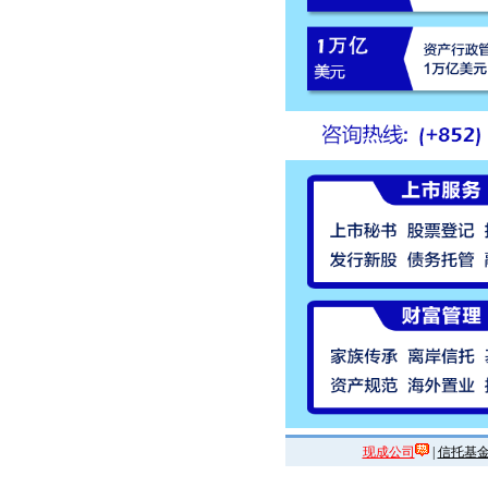
现成公司
|
信托基