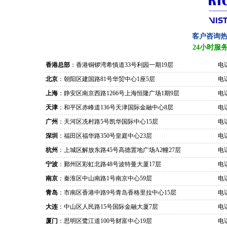
客户咨询
24小时服
香港总部
：香港铜锣湾希慎道33号利园一期19层
电话
北京
：朝阳区建国路81号华贸中心1座5层
电话
上海
：静安区南京西路1266号上海恒隆广场1期9层
电话
天津
：和平区赤峰道136号天津国际金融中心8层
电话
广州
：天河区冼村路5号凯华国际中心15层
电话
深圳
：福田区福华路350号皇庭中心23层
电话
杭州
：上城区解放东路45号高德置地广场A2幢27层
电话
宁波
：鄞州区彩虹北路48号波特曼大厦17层
电话
南京
：秦淮区中山南路1号南京中心59层
电话
青岛
：市南区香港中路9号青岛香格里拉中心15层
电话
大连
：中山区人民路15号国际金融大厦7层
电话
厦门
：思明区鹭江道100号财富中心19层
电话