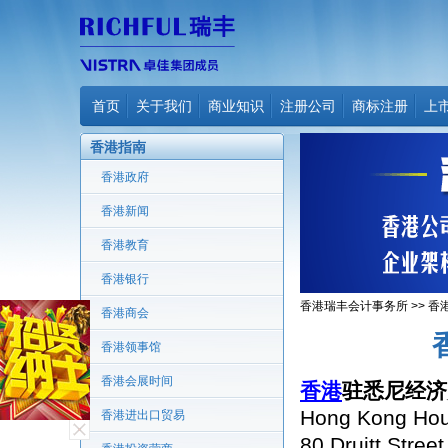
首页
关于我们
商业知识
注册公司
商标注册
上
香港指南
香港政府
香港新闻
香港教育
香港银行
香港瑞丰会计事务所
>>
香
香港商会
香港领事馆
香港会展时间
香港
驻悉尼经济
Hong Kong Hou
香港进出口贸易
80 Druitt Street