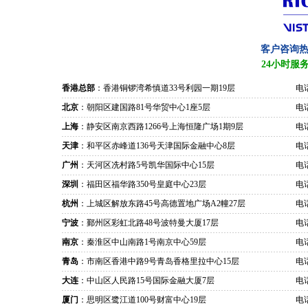
客户咨询
24小时服
香港总部
：香港铜锣湾希慎道33号利园一期19层
电话
北京
：朝阳区建国路81号华贸中心1座5层
电话
上海
：静安区南京西路1266号上海恒隆广场1期9层
电话
天津
：和平区赤峰道136号天津国际金融中心8层
电话
广州
：天河区冼村路5号凯华国际中心15层
电话
深圳
：福田区福华路350号皇庭中心23层
电话
杭州
：上城区解放东路45号高德置地广场A2幢27层
电话
宁波
：鄞州区彩虹北路48号波特曼大厦17层
电话
南京
：秦淮区中山南路1号南京中心59层
电话
青岛
：市南区香港中路9号青岛香格里拉中心15层
电话
大连
：中山区人民路15号国际金融大厦7层
电话
厦门
：思明区鹭江道100号财富中心19层
电话