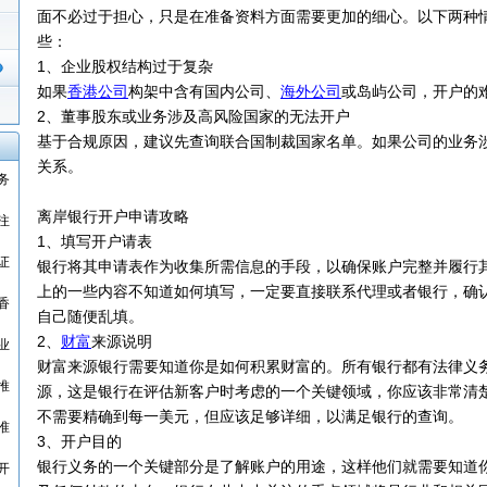
面不必过于担心，只是在准备资料方面需要更加的细心。以下两种
些：
1、企业股权结构过于复杂
如果
香港公司
构架中含有国内公司、
海外公司
或岛屿公司，开户的
2、董事股东或业务涉及高风险国家的无法开户
基于合规原因，建议先查询联合国制裁国家名单。如果公司的业务
关系。
务
离岸银行开户申请攻略
注
1、填写开户请表
证
银行将其申请表作为收集所需信息的手段，以确保账户完整并履行
上的一些内容不知道如何填写，一定要直接联系代理或者银行，确
香
自己随便乱填。
2、
财富
来源说明
业
财富来源银行需要知道你是如何积累财富的。所有银行都有法律义
推
源，这是银行在评估新客户时考虑的一个关键领域，你应该非常清
不需要精确到每一美元，但应该足够详细，以满足银行的查询。
准
3、开户目的
银行义务的一个关键部分是了解账户的用途，这样他们就需要知道
开