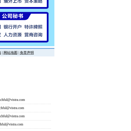
南
|
网站地图
|
免责声明
hful@vistra.com
ful@vistra.com
ful@vistra.com
ful@vistra.com