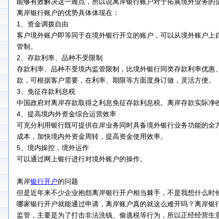
能够有效解决这一难点，所以说离岸银行账户对于拓展境外业务的
离岸银行账户的优势具体体现在：
1、资金调拨自由
客户境外账户即等同于在境外银行开立的账户，可以从境外账户上
管制。
2、存款利率、品种不受限制
存款利率、品种不受境内监管限制，比境外银行同类存款利率优惠
款，可根据客户需要，在利率、期限等方面度身订做，灵活方便。
3、免征存款利息税
中国政府对离岸存款取得之利息免征存款利息税。离岸存款实际净
4、提高境内外资金综合运营效率
可充分利用银行既可提供在岸业务同时具备境外银行业务功能的全
成本，加快境内外资金周转，提高资金使用效率。
5、境内操控，境外运作
可以通过网上银行进行对境外账户的操作。
离岸
银行开户
的问题
但是近年来不少企业抱怨离岸银行开户相当棘手，不是我想什么时
哪家银行开户就能通过申请，离岸账户真的就这么难开吗？离岸银
监管，主要是为了打击非法洗钱、偷逃税等行为，所以正经经营生