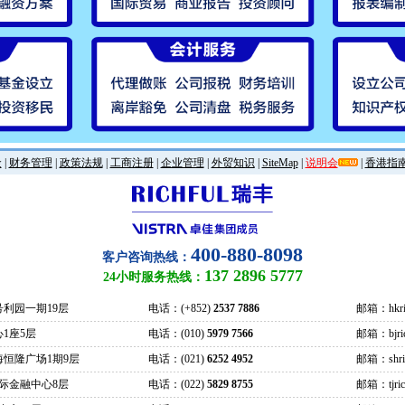
金
|
财务管理
|
政策法规
|
工商注册
|
企业管理
|
外贸知识
|
SiteMap
|
说明会
|
香港指
400-880-8098
客户咨询热线：
137 2896 5777
24小时服务热线：
号利园一期19层
电话：(+852)
2537 7886
邮箱：hkric
1座5层
电话：(010)
5979 7566
邮箱：bjrich
海恒隆广场1期9层
电话：(021)
6252 4952
邮箱：shrich
际金融中心8层
电话：(022)
5829 8755
邮箱：tjrich