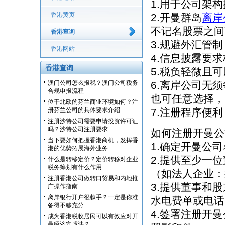
1.用于公司架
香港黄页
2.开曼群岛
离岸
不记名股票之间
香港查询
3.规避外汇管
香港网站
4.信息披露要
香港查询
5.税负轻微且
澳门公司怎么报税？澳门公司税务
6.离岸公司无
合规申报流程
也可任意选择，
位于北欧的芬兰商业环境如何？注
册芬兰公司的具体要求介绍
7.注册程序便
注册沙特公司需要申请投资许可证
吗？沙特公司注册要求
如何注册开曼公
当下要如何把握香港商机，发挥香
1.确定开曼公
港的优势拓展海外业务
2.提供至少一
什么是转移定价？定价转移对企业
税务筹划有什么作用
（如法人企业：
注册香港公司做转口贸易和内地推
3.提供董事和
广操作指南
离岸银行开户很棘手？一定是你准
水电费单或电话
备得不够充分
4.签署注册开
成为香港税收居民可以有效应对开
曼经济实质法？