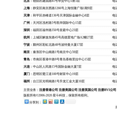
北京
：朝阳区建国路81号华贸中心1座5层
电话
上海
：静安区南京西路1266号上海恒隆广场1期9层
电话
天津
：和平区赤峰道136号天津国际金融中心8层
电话
广州
：天河区冼村路5号凯华国际中心15层
电话
深圳
：福田区福华路350号皇庭中心23层
电话
杭州
：上城区解放东路45号高德置地广场A2幢27层
电话
宁波
：鄞州区彩虹北路48号波特曼大厦17层
电话
南京
：秦淮区中山南路1号南京中心59层
电话
青岛
：市南区香港中路9号青岛香格里拉中心15层
电话
大连
：中山区人民路15号国际金融大厦7层
电话
厦门
：思明区鹭江道100号财富中心19层
电话
福州
：台江区光明南路1号升龙汇金大厦10层
电话
主营业务：
注册香港公司
注册美国公司
注册英国公司
注册BVI公司
版权所有©2006-2020 星斗科技，保留所有权利。
分享到：
京