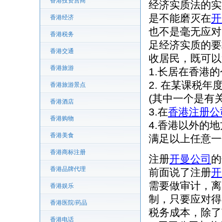
香港投资营商
经济实质法的实
是不能磨灭在
开
香港经济
也不是毫无应对
香港税务
足经济实质的要
香港交通
收居民，既可以
香港旅游
1.长居在香港
2. 在某课税年
香港旅游景点
(其中一个是有关
香港酒店
3.在
香港注册公
香港购物
4.香港以外的
香港美食
满足以上任意一
香港商标注册
注册
开曼公司
的
香港品牌代理
前面说了注册
开
需要做审计，离
香港娱乐
制，只要应对得
香港医院/药品
税务成本，除了
香港电话