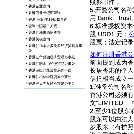
照影印件；
香港企业查询
5.开曼公司名
香港商业登记证查询
用 Bank、trus
香港-商标/专利/版权查询
6.标准授权资本一
查询中国进口关税
香港产地来源证查询
股 USD1 元；
香港关税查询
股票；法定记录
香港驻加拿大多伦多经济贸易办事
处
如何注册香港公
香港驻华盛顿经济贸易办事处
前面提到成为香
香港驻旧金山经济贸易办事处
长居香港的个人
香港驻纽约经济贸易办事处
香港驻柏林经济贸易办事处
信托相当成立一
香港驻日内瓦经济贸易办事处
1.准备公司名称
香港公司必须有
文“LIMITED
2.至少1位股东
股东可以由法人
岁股东（有护照