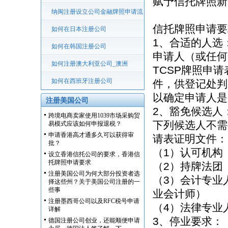
赋予信托牌照新
纳闽注册设立公司金融牌照申请流
信托牌照申请要
程
如何在日本注册公司
1、合适的人选
如何在韩国注册公司
申请人（或任何合
如何注册澳大利亚公司_澳洲
TCSP牌照申
如何在西班牙注册公司
件，供登记处判
以确定申请人是
注册美国公司
2、豁免候选人
跨境电商卖家使用1039市场采购贸
下列候选人不需
易模式应该如何申报退税？
申请香港高才通多久可以获得审
请表证明文件：
批？
（1）认可机构
设立香港信托公司的要求，香港信
托牌照申请要求
（2）持牌法团
注册美国公司为何大部分投资者选
（3）会计专业
择这些州？关于美国公司注册的一
些事
业会计师）
注册墨西哥公司以及RFC税号申请
（4）法律专业
详解
3、停业要求：
德国注册公司创业，还能顺便申请