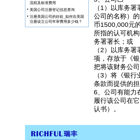
流程及标准费用
（1）以库务署
美国公司注册登记信息查询
公司的名称）的
注册美国公司的好处_如何在美国
注册设立公司年审费用多少钱？
币1500,00
所指的认可机构
务署署长；或
（2）以库务署署
项，存放于《银
把将该财务公司
（3）将《银行
条款而提供的担
6、公司有能力
履行该公司在它
认书）。