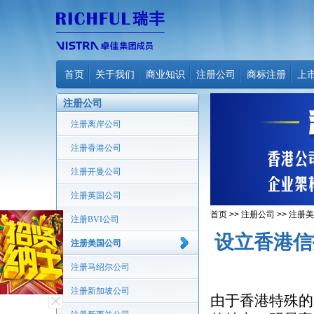
首页
关于我们
商业知识
注册公司
商标注册
上
注册公司
注册离岸公司
注册香港公司
注册开曼公司
注册英国公司
首页
>>
注册公司
>>
注册美
注册BVI公司
设立香港信
注册美国公司
注册马绍尔公司
注册新加坡公司
由于香港特殊的