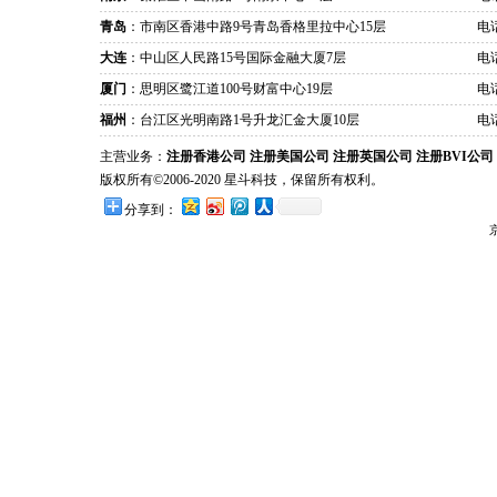
青岛
：市南区香港中路9号青岛香格里拉中心15层
电话
大连
：中山区人民路15号国际金融大厦7层
电话
厦门
：思明区鹭江道100号财富中心19层
电话
福州
：台江区光明南路1号升龙汇金大厦10层
电话
主营业务：
注册香港公司
注册美国公司
注册英国公司
注册BVI公司
版权所有©2006-2020 星斗科技，保留所有权利。
分享到：
京