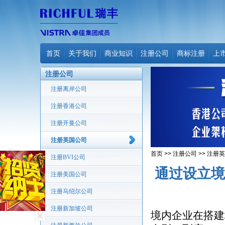
首页
关于我们
商业知识
注册公司
商标注册
上
注册公司
注册离岸公司
注册香港公司
注册开曼公司
注册英国公司
首页
>>
注册公司
>>
注册英
注册BVI公司
通过设立境
注册美国公司
注册马绍尔公司
注册新加坡公司
境内企业在搭建