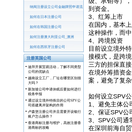
级、承销等），
纳闽注册设立公司金融牌照申请流
到资金。
3、红筹上市
程
如何在日本注册公司
在国内，基本上
如何在韩国注册公司
这种操作，而中
如何注册澳大利亚公司_澳洲
4、跨境投资
如何在西班牙注册公司
目前设立境外特
接模式，是跨境
注册英国公司
三方的担保直接
迪拜开展贸易活动，了解不同类型
在境外筹措资金
公司的优缺点
越南设立工厂，厂址在哪里区别很
案，避免了复杂
大吗？
新加坡公司申请休眠后要如何进行
税务申报
如何设立SPV
通过设立境外特殊目的公司SPV公
1、避免主体公
司搭建离岸架构的作用
2、保证SPV
卢森堡注册公司并且需要开设银行
账户怎么操作？
3、SPV公司
香港商标注册与维护，高效注册香
在深圳前海自贸
港商标的攻略