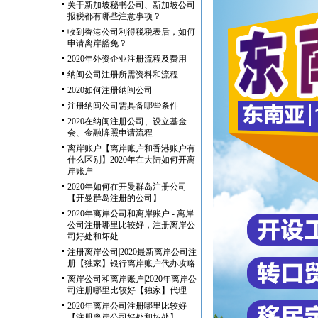
关于新加坡秘书公司、新加坡公司
报税都有哪些注意事项？
收到香港公司利得税税表后，如何
申请离岸豁免？
2020年外资企业注册流程及费用
纳闽公司注册所需资料和流程
2020如何注册纳闽公司
注册纳闽公司需具备哪些条件
2020在纳闽注册公司、设立基金
会、金融牌照申请流程
离岸账户【离岸账户和香港账户有
什么区别】2020年在大陆如何开离
岸账户
2020年如何在开曼群岛注册公司
【开曼群岛注册的公司】
2020年离岸公司和离岸账户 - 离岸
公司注册哪里比较好，注册离岸公
司好处和坏处
注册离岸公司|2020最新离岸公司注
册【独家】银行离岸账户代办攻略
离岸公司和离岸账户|2020年离岸公
司注册哪里比较好【独家】代理
2020年离岸公司注册哪里比较好
【注册离岸公司好处和坏处】