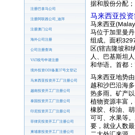
据和股份分配；
注册巴拿马公司
马来西亚投资
注册阿联酋公司_迪拜
马来西亚(Mal
注册澳门公司
马位于加里曼丹
组成。面积329
海外公司注册
区(辖吉隆坡和纳
公司注册查询
人、巴基斯坦人
VAT税号申请注册
和华语。首都：
境外投资ODI备案37号文登记
马来西亚地势由
马来西亚投资开工厂注册公司
越和沙巴沿海多
越南投资开工厂注册公司
热多雨。矿产以
植物资源丰富，
泰国投资开工厂注册公司
橡胶、棕油、胡
印尼投资开工厂注册公司
可可、水果等。
菲律宾投资开工厂注册公司
要，就业人数最
柬埔寨投资开工厂注册公司
二大外汇来源。