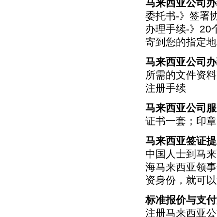
马来西亚公司办
委托书-》签署
办理手续-》2
寄到您的指定地
马来西亚公司办
所需的文件资料
注册手续
马来西亚公司服
证书一套；印章
马来西亚签证提
中国人士到马来
海马来西亚领事
资身份，就可以
标准报价与支付
注册马来西亚公