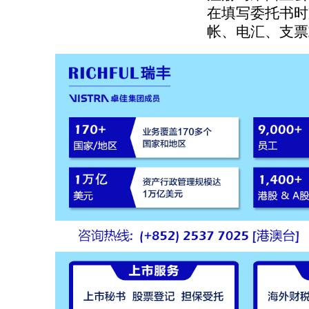
在填写委托书时
帐、电汇、支票