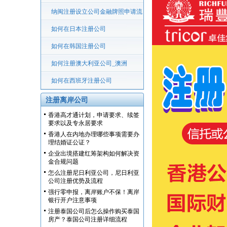
纳闽注册设立公司金融牌照申请流
程
如何在日本注册公司
如何在韩国注册公司
如何注册澳大利亚公司_澳洲
如何在西班牙注册公司
注册离岸公司
香港高才通计划，申请要求、续签
要求以及专永居要求
香港人在内地办理哪些事项需要办
理结婚证公证？
企业出境搭建红筹架构如何解决资
金合规问题
怎么注册尼日利亚公司，尼日利亚
公司注册优势及流程
强行零申报，离岸账户不保！离岸
银行开户注意事项
注册泰国公司后怎么操作购买泰国
房产？泰国公司注册详细流程