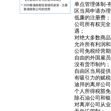
单点管理体制-
2020塞浦路斯投资移民政策 - 注册
塞浦路斯公司的优势
区当局申请办理
低廉的注册费；
公司所有权完全
遇；
对绝大多数商品
允许所有利润和
公司免税经营期
自由的外国雇员
没有货币制约；
自由区当局提供
有吸引力的赋税
迪拜的离岸公司
个人所得税豁免
除石油公司和银
对离岸公司从业