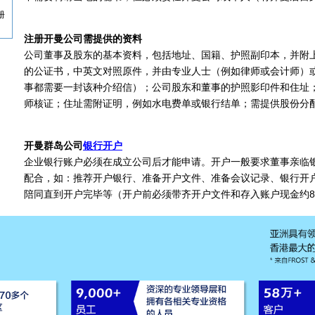
册
注册开曼公司需提供的资料
公司董事及股东的基本资料，包括地址、国籍、护照副印本，并附
的公证书，中英文对照原件，并由专业人士（例如律师或会计师）
事都需要一封该种介绍信）；公司股东和董事的护照影印件和住址
师核证；住址需附证明，例如水电费单或银行结单；需提供股份分
开曼群岛公司
银行开户
企业银行账户必须在成立公司后才能申请。开户一般要求董事亲临
配合，如：推荐开户银行、准备开户文件、准备会议记录、银行开
陪同直到开户完毕等（开户前必须带齐开户文件和存入账户现金约8000