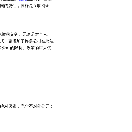
共同的属性，同样是互联网企
免缴税义务。无论是对个人、
模式，更增加了许多公司在此注
资公司的限制。政策的巨大优
，绝对保密，完全不对外公开；