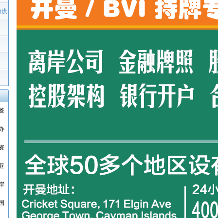
请流
签
办
资
亚
岸
国