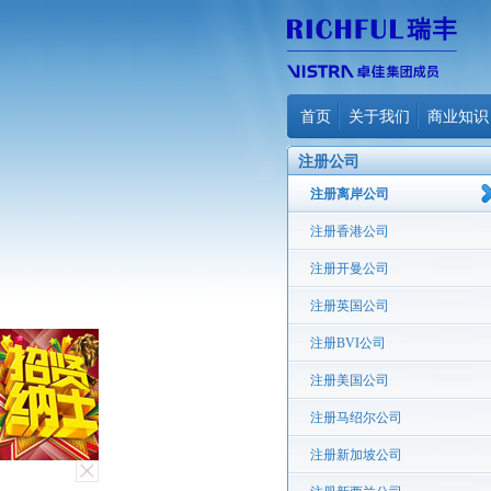
首页
关于我们
商业知识
注册公司
注册离岸公司
注册香港公司
注册开曼公司
注册英国公司
注册BVI公司
注册美国公司
注册马绍尔公司
注册新加坡公司