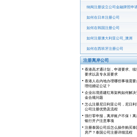
纳闽注册设立公司金融牌照申
程
如何在日本注册公司
如何在韩国注册公司
如何注册澳大利亚公司_澳洲
如何在西班牙注册公司
注册离岸公司
香港高才通计划，申请要求、续
要求以及专永居要求
香港人在内地办理哪些事项需要
理结婚证公证？
企业出境搭建红筹架构如何解决
金合规问题
怎么注册尼日利亚公司，尼日利
公司注册优势及流程
强行零申报，离岸账户不保！离
银行开户注意事项
注册泰国公司后怎么操作购买泰
房产？泰国公司注册详细流程