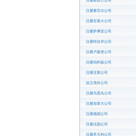
注册新西兰公司
注册塞舌尔公司
注册百慕大公司
注册萨摩亚公司
注册特拉华公司
注册卢森堡公司
注册伯利兹公司
注册汶莱公司
设立境外公司
注册马恩岛公司
注册加拿大公司
注册德国公司
注册法国公司
注册意大利公司