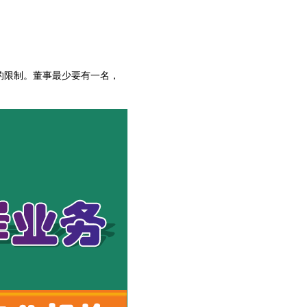
的限制。董事最少要有一名，