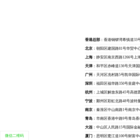
香港总部
：香港铜锣湾希慎道33
北京
：朝阳区建国路81号华贸中心
上海
：静安区南京西路1266号上
天津
：和平区赤峰道136号天津国
广州
：天河区冼村路5号凯华国际
深圳
：福田区福华路350号皇庭中
杭州
：上城区解放东路45号高德置
宁波
：鄞州区彩虹北路48号波特曼
南京
：秦淮区中山南路1号南京中
青岛
：市南区香港中路9号青岛香
大连
：中山区人民路15号国际金
微信二维码
厦门
：思明区鹭江道100号财富中