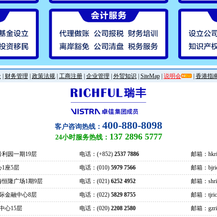
金
|
财务管理
|
政策法规
|
工商注册
|
企业管理
|
外贸知识
|
SiteMap
|
说明会
|
香港指
400-880-8098
客户咨询热线：
137 2896 5777
24小时服务热线：
号利园一期19层
电话：(+852)
2537 7886
邮箱：hkric
1座5层
电话：(010)
5979 7566
邮箱：bjrich
海恒隆广场1期9层
电话：(021)
6252 4952
邮箱：shrich
际金融中心8层
电话：(022)
5829 8755
邮箱：tjrich
中心15层
电话：(020)
2208 2580
邮箱：gzrich