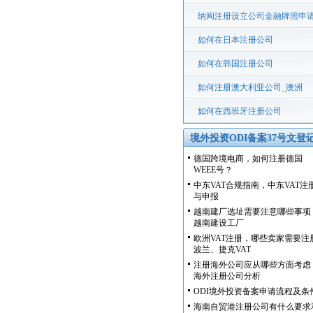
纳闽注册设立公司金融牌照申
程
如何在日本注册公司
如何在韩国注册公司
如何注册澳大利亚公司_澳洲
如何在西班牙注册公司
境外投资ODI备案37号文登
德国跨境电商，如何注册德国
WEEE号？
中东VAT合规指南，中东VAT注
与申报
越南建厂选址需要注意哪些事项
越南建设工厂
欧洲VAT注册，哪些卖家需要注
波兰、捷克VAT
注册海外公司应从哪些方面考虑
海外注册公司分析
ODI境外投资备案申请流程及条
海南自贸港注册公司有什么要求