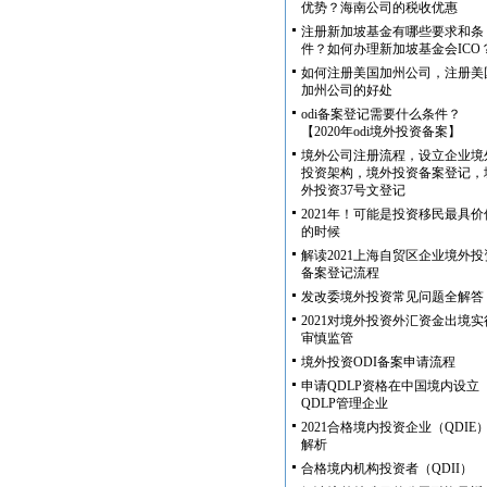
优势？海南公司的税收优惠
注册新加坡基金有哪些要求和条
件？如何办理新加坡基金会ICO
如何注册美国加州公司，注册美
加州公司的好处
odi备案登记需要什么条件？
【2020年odi境外投资备案】
境外公司注册流程，设立企业境
投资架构，境外投资备案登记，
外投资37号文登记
2021年！可能是投资移民最具价
的时候
解读2021上海自贸区企业境外投
备案登记流程
发改委境外投资常见问题全解答
2021对境外投资外汇资金出境实
审慎监管
境外投资ODI备案申请流程
申请QDLP资格在中国境内设立
QDLP管理企业
2021合格境内投资企业（QDIE
解析
合格境内机构投资者（QDII）