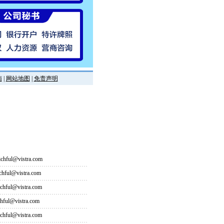
南
|
网站地图
|
免责声明
hful@vistra.com
ful@vistra.com
ful@vistra.com
ful@vistra.com
ful@vistra.com