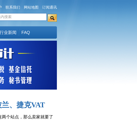
户
联系我们
网站地图
订阅通讯
行业新闻
FAQ
兰、捷克VAT
这两个站点，那么卖家就要了