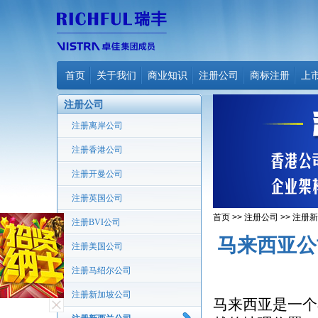
首页
关于我们
商业知识
注册公司
商标注册
上
注册公司
注册离岸公司
注册香港公司
注册开曼公司
注册英国公司
首页
>>
注册公司
>>
注册新
注册BVI公司
马来西亚公
注册美国公司
注册马绍尔公司
注册新加坡公司
马来西亚是一个