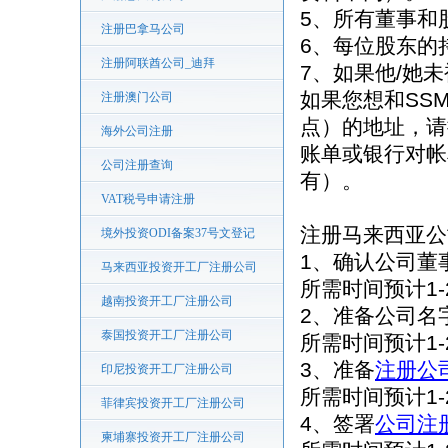
5、所有董事和
注册巴拿马公司
6、每位股东的
注册阿联酋公司_迪拜
7、如果他/她
如果您想和SS
注册澳门公司
点）的地址，请
海外公司注册
账单或银行对帐
公司注册查询
有）。
VAT税号申请注册
注册马来西亚公
境外投资ODI备案37号文登记
1、确认公司董
马来西亚投资开工厂注册公司
所需时间预计1
越南投资开工厂注册公司
2、准备公司名
泰国投资开工厂注册公司
所需时间预计1
3、准备
注册公
印尼投资开工厂注册公司
所需时间预计1
菲律宾投资开工厂注册公司
4、签署
公司注
柬埔寨投资开工厂注册公司