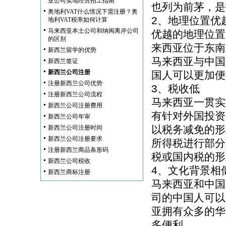
亚公司实地经营招工指南
也列为前茅，是
奥地利VAT什么情况下需注册？奥
2、地理位置优
地利VAT税率如何计算
马来西亚本土公司和纳闽离岸公司
优越的地理位置
的区别
来西亚位于东南
新西兰留学的优势
马来西亚与中国
新西兰签证
新西兰公司注册
国人可以更加便
注册新西兰公司优势
3、税收低
注册新西兰公司流程
马来西亚一贯实
新西兰公司注册费用
有针对外国投资
新西兰公司年审
以税务减免的形
新西兰公司注册时间
新西兰公司注册要求
所得税进行部分
注册新西兰商品条形码
税或国内税的形
新西兰公司税收
4、文化背景相
新西兰商标注册
马来西亚和中国
司的中国人可以
亚拥有众多的华
多便利。