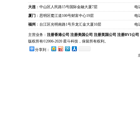
大连
：中山区人民路15号国际金融大厦7层
电话
厦门
：思明区鹭江道100号财富中心19层
电话
福州
：台江区光明南路1号升龙汇金大厦10层
电话
主营业务：
注册香港公司
注册美国公司
注册英国公司
注册BVI公司
版权所有©2006-2020 星斗科技，保留所有权利。
分享到：
京