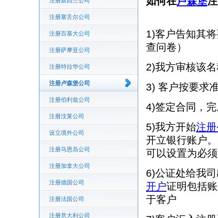
如何在
卢森堡
注
注册新西兰公司
注册塞舌尔公司
1)客户告知其
注册百慕大公司
查问卷）
注册萨摩亚公司
2)我方审核该
注册特拉华公司
注册卢森堡公司
3) 客户按要
注册伯利兹公司
4)签定合同，
注册汶莱公司
5)我方开始
注册
设立境外公司
开立银行账户。
注册马恩岛公司
可以设置为必须
注册加拿大公司
6)公证处给我
注册德国公司
开户
证明包括账
于客户
注册法国公司
注册意大利公司