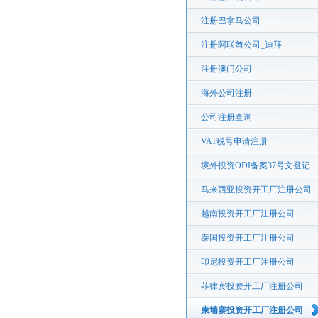
注册巴拿马公司
注册阿联酋公司_迪拜
注册澳门公司
海外公司注册
公司注册查询
VAT税号申请注册
境外投资ODI备案37号文登记
马来西亚投资开工厂注册公司
越南投资开工厂注册公司
泰国投资开工厂注册公司
印尼投资开工厂注册公司
菲律宾投资开工厂注册公司
柬埔寨投资开工厂注册公司