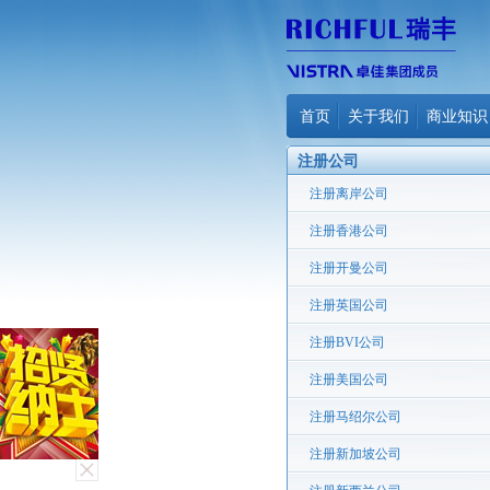
首页
关于我们
商业知识
注册公司
注册离岸公司
注册香港公司
注册开曼公司
注册英国公司
注册BVI公司
注册美国公司
注册马绍尔公司
注册新加坡公司