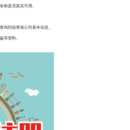
司名称是否真实可用。
查询到该香港公司基本信息。
鉴等资料。