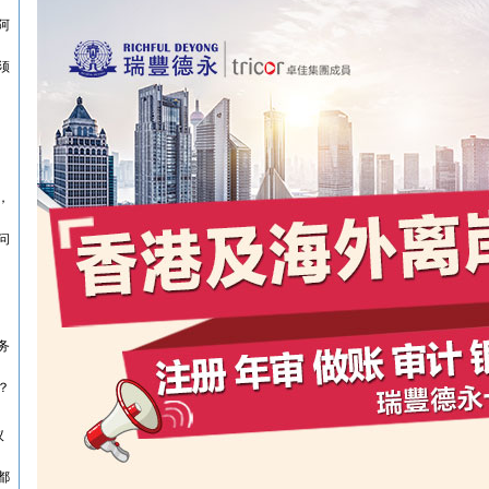
阿
须
，
问
务
？
议
都