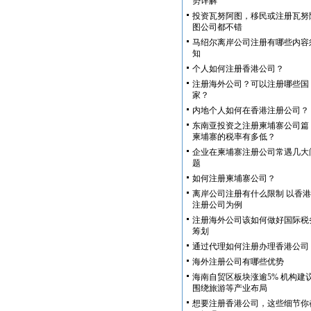
势详解
投资瓦努阿图，移民或注册瓦努
图公司都不错
马绍尔离岸公司注册有哪些内容
知
个人如何注册香港公司？
注册海外公司？可以注册哪些国
家？
内地个人如何在香港注册公司？
东南亚投资之注册柬埔寨公司篇
柬埔寨的税率有多低？
企业在柬埔寨注册公司常遇几大
题
如何注册柬埔寨公司？
离岸公司注册有什么限制 以香港
注册公司为例
注册海外公司该如何做好国际税
筹划
通过代理如何注册办理香港公司
海外注册公司有哪些优势
海南自贸区板块涨逾5% 机构建
围绕旅游等产业布局
想要注册香港公司，这些细节你