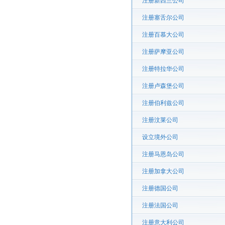
注册新西兰公司
注册塞舌尔公司
注册百慕大公司
注册萨摩亚公司
注册特拉华公司
注册卢森堡公司
注册伯利兹公司
注册汶莱公司
设立境外公司
注册马恩岛公司
注册加拿大公司
注册德国公司
注册法国公司
注册意大利公司