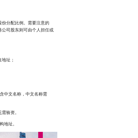
股份分配比例。需要注意的
港公司股东则可由个人担任或
住地址；
包含中文名称，中文名称需
无需验资。
构地址。