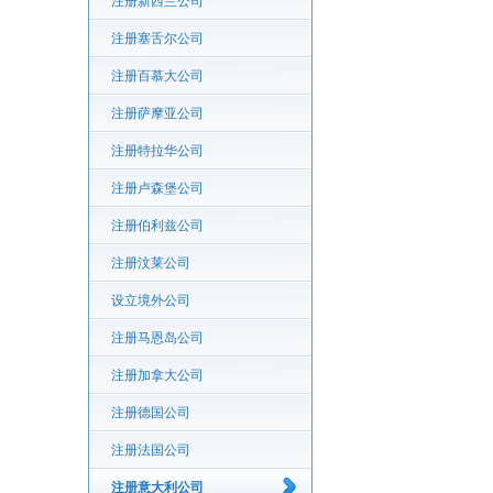
注册新西兰公司
注册塞舌尔公司
注册百慕大公司
注册萨摩亚公司
注册特拉华公司
注册卢森堡公司
注册伯利兹公司
注册汶莱公司
设立境外公司
注册马恩岛公司
注册加拿大公司
注册德国公司
注册法国公司
注册意大利公司