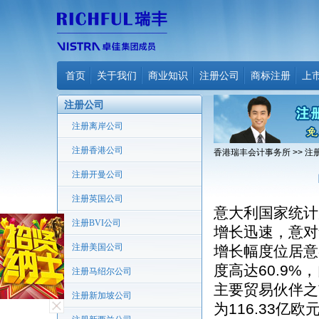
首页
关于我们
商业知识
注册公司
商标注册
上
注册公司
注册离岸公司
注册香港公司
香港瑞丰会计事务所
>>
注
注册开曼公司
注册英国公司
意大利国家统计
注册BVI公司
增长迅速，意对华
注册美国公司
增长幅度位居意
度高达60.9%
注册马绍尔公司
主要贸易伙伴之
注册新加坡公司
为116.33亿欧