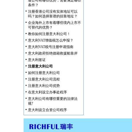
坡公司有哪些优势，需要满足哪些
条件？
注册香港公司没有实体地址可以
吗？如何选择靠谱的挂靠地址？
企业海外上市有着哪些境内上市不
可替代的优势？
教你如何注册意大利公司！
意大利VAT增值税怎么申报？
意大利VAT税号注册申请指南
意大利政府拒绝德籍救援船靠岸
意大利签证
注册意大利公司
如何注册意大利公司
注册意大利公司流程
注册意大利公司优势
在意大利设立办事处程序
意大利公司有哪些重要的法律法
规?
意大利设立合资公司程序