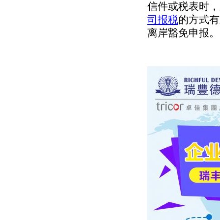
信件或税表时，
司报税
的方式有
离岸豁免申报。