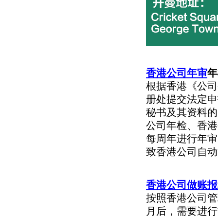
香港公司年审
年
根据香港《公司
册处提交法定申
秘书及其资料的
公司年检、香港
每周年进行年审
致香港公司自动
香港公司做账报
按照香港公司管
月后，需要进行