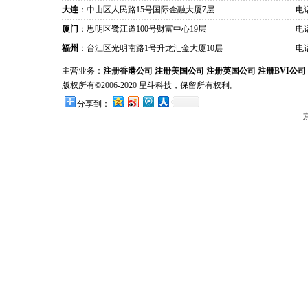
大连
：中山区人民路15号国际金融大厦7层
电话
厦门
：思明区鹭江道100号财富中心19层
电话
福州
：台江区光明南路1号升龙汇金大厦10层
电话
主营业务：
注册香港公司
注册美国公司
注册英国公司
注册BVI公司
版权所有©2006-2020 星斗科技，保留所有权利。
分享到：
京