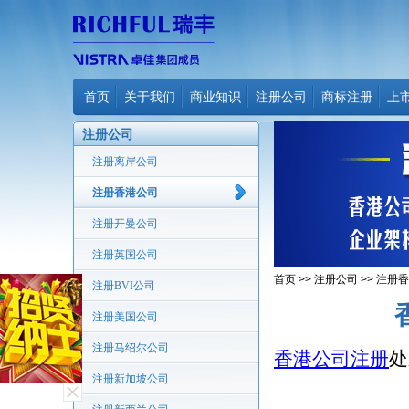
首页
关于我们
商业知识
注册公司
商标注册
上
注册公司
注册离岸公司
注册香港公司
注册开曼公司
注册英国公司
首页
>>
注册公司
>>
注册香
注册BVI公司
注册美国公司
注册马绍尔公司
香港公司注册
处
注册新加坡公司