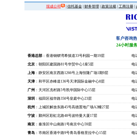
现成公司
|
信托基金
|
财务管理
|
政策法规
|
工商注册
|
客户咨询
24小时服
香港总部
：香港铜锣湾希慎道33号利园一期19层
电话
北京
：朝阳区建国路81号华贸中心1座5层
电话
上海
：静安区南京西路1266号上海恒隆广场1期9层
电话
天津
：和平区赤峰道136号天津国际金融中心8层
电话
广州
：天河区冼村路5号凯华国际中心15层
电话
深圳
：福田区福华路350号皇庭中心23层
电话
杭州
：上城区解放东路45号高德置地广场A2幢27层
电话
宁波
：鄞州区彩虹北路48号波特曼大厦17层
电话
南京
：秦淮区中山南路1号南京中心59层
电话
青岛
：市南区香港中路9号青岛香格里拉中心15层
电话