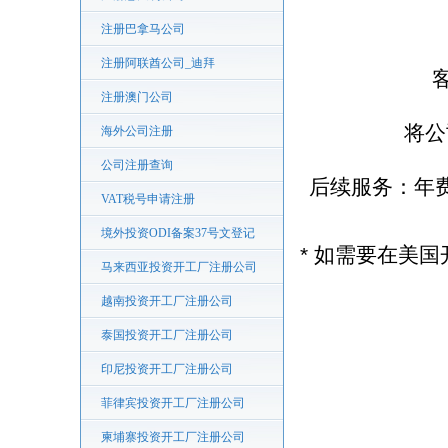
注册巴拿马公司
注册阿联酋公司_迪拜
注册澳门公司
将公
海外公司注册
公司注册查询
后续服务：年
VAT税号申请注册
境外投资ODI备案37号文登记
* 如需要在美
马来西亚投资开工厂注册公司
越南投资开工厂注册公司
泰国投资开工厂注册公司
印尼投资开工厂注册公司
菲律宾投资开工厂注册公司
柬埔寨投资开工厂注册公司