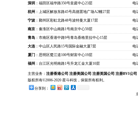
深圳
：福田区福华路350号皇庭中心23层
电话
杭州
：上城区解放东路45号高德置地广场A2幢27层
电话
宁波
：鄞州区彩虹北路48号波特曼大厦17层
电话
南京
：秦淮区中山南路1号南京中心59层
电话
青岛
：市南区香港中路9号青岛香格里拉中心15层
电话
大连
：中山区人民路15号国际金融大厦7层
电话
厦门
：思明区鹭江道100号财富中心19层
电话
福州
：台江区光明南路1号升龙汇金大厦10层
电话
主营业务：
注册香港公司
注册美国公司
注册英国公司
注册BVI公司
版权所有©2006-2020 星斗科技，保留所有权利。
分享到：
京