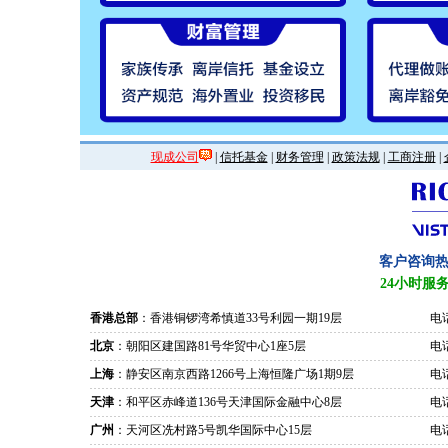
现成公司
|
信托基金
|
财务管理
|
政策法规
|
工商注册
|
客户咨询
24小时服
香港总部
：香港铜锣湾希慎道33号利园一期19层
电话
北京
：朝阳区建国路81号华贸中心1座5层
电话
上海
：静安区南京西路1266号上海恒隆广场1期9层
电话
天津
：和平区赤峰道136号天津国际金融中心8层
电话
广州
：天河区冼村路5号凯华国际中心15层
电话