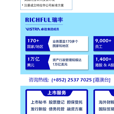
注册成立特拉华公司标准方案