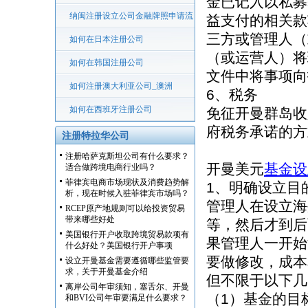
金已记入以私募
纳闽注册设立公司金融牌照申请流
益支付的相关款
三方或管理人（
程
如何在日本注册公司
（或运营人）将
如何在韩国注册公司
文件中将事项向
如何注册澳大利亚公司_澳洲
6、税务
如何在西班牙注册公司
免征开曼群岛收
府税务承诺的方
注册特拉华公司
注册哈萨克斯坦公司有什么要求？
开曼美元
基金设
适合做跨境电商行业吗？
菲律宾电商市场现状及消费趋势解
1、明确设立目
析，现在时候入驻菲律宾市场吗？
管理人在设立海
RCEP原产地规则可以给投资贸易
带来哪些好处
等，然后才到后
美国银行开户收取跨境贸易款项有
果管理人一开始
什么好处？美国银行开户事项
要做修改，成本
设立开曼基金需要遵循哪些监管要
求，关于开曼基金介绍
但不限于以下
离岸公司年审须知，塞舌尔、开曼
（1）基金的目
和BVI公司年审要满足什么要求？