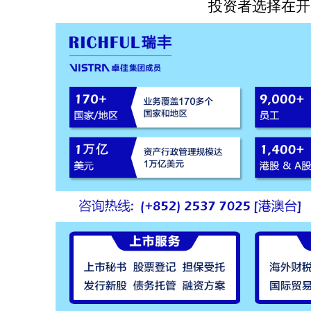
投资者选择在开