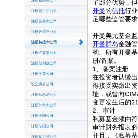
注册新西兰公司
了部分优势，但是
开曼
的
信托
行业
注册塞舌尔公司
足哪些监管要求
注册百慕大公司
注册萨摩亚公司
开曼美元基金监
注册特拉华公司
开曼群岛
金融管
构。所有开曼基
注册卢森堡公司
册/备案。
注册伯利兹公司
1、备案注册
注册汶莱公司
在投资者认缴出
设立境外公司
得接受实缴出资
址，或曾向CI
注册马恩岛公司
变更发生后的2
注册加拿大公司
2、审计
注册德国公司
私募基金须由符
审计财务报表必
注册法国公司
并且，《私募基
注册意大利公司