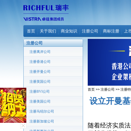
首页
关于我们
商业知识
注册公司
商标注册
上
注册公司
注册离岸公司
注册香港公司
注册开曼公司
注册英国公司
首页
>>
注册公司
>>
注册特
注册BVI公司
设立开曼基
注册美国公司
注册马绍尔公司
注册新加坡公司
随着经济实质法