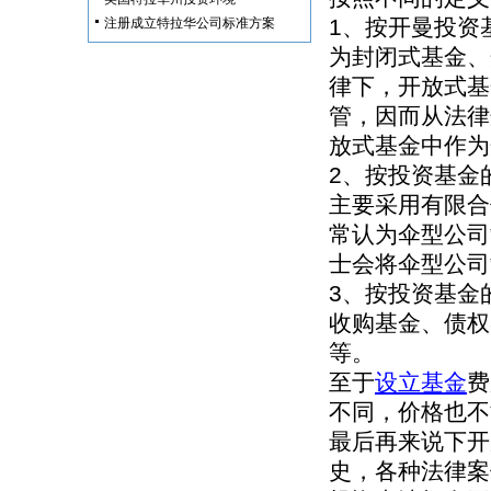
1、按开曼投资
注册成立特拉华公司标准方案
为封闭式基金、
律下，开放式基
管，因而从法律
放式基金中作为
2、按投资基金
主要采用有限合
常认为伞型公司
士会将伞型公司
3、按投资基金
收购基金、债权
等。
至于
设立基金
费
不同，价格也不
最后再来说下开
史，各种法律案