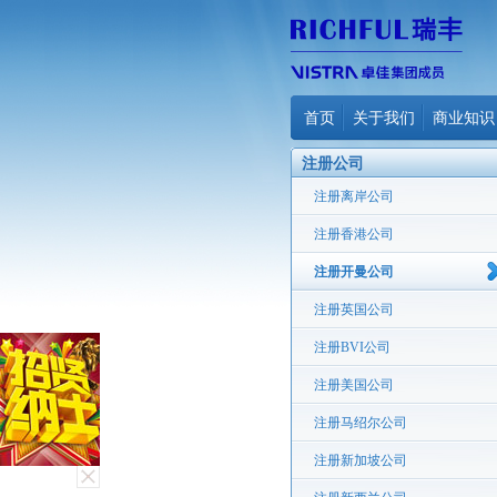
首页
关于我们
商业知识
注册公司
注册离岸公司
注册香港公司
注册开曼公司
注册英国公司
注册BVI公司
注册美国公司
注册马绍尔公司
注册新加坡公司