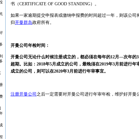
投
书（CERTIFICATE OF GOOD STANDING）。
民
如果一家逾期提交申报表或缴纳申报费的时间超过一年，则该公司
归
开曼群岛
政府所有。
好
多
开曼公司年检时间：
利
开曼公司无论什么时候注册成立的，都必须在每年的12月—次年的
多
超期。比如：2018年5月成立的公司，最晚须在2019年3月前进行年审
成立的公司，则可以在2020年3月前进行年审事宜。
莫
册
注册开曼公司
之后一定需要对开曼公司进行年审年检，维护好开曼
费
国
年
成
程