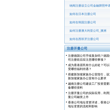
纳闽注册设立公司金融牌照申
程
如何在日本注册公司
如何在韩国注册公司
如何注册澳大利亚公司_澳洲
如何在西班牙注册公司
注册开曼公司
注册德国公司手续复杂吗？德国
司注册前后应注意哪些事项？
成为香港居民有什么好处？可以
受哪些福利待遇？
搭建新加坡家族办公室指引，设
新加坡家族办公室有什么要求
越南注册公司建设工厂投资需要
备哪些资料
注册开曼公司的实际应用，利用
曼公司融资上市
香港公司地址变更详述，香港公
地址变更的流程和影响