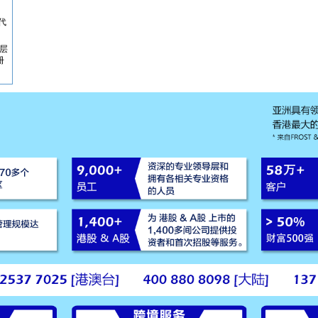
代
两层
册