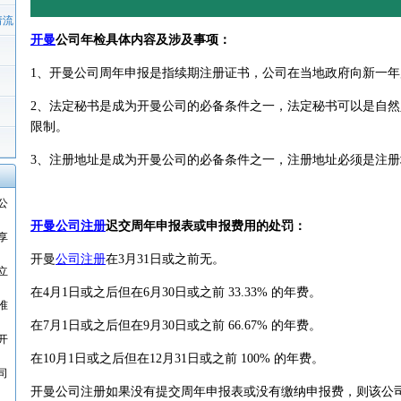
请流
开曼
公司年检具体内容及涉及事项：
1、开曼公司周年申报是指续期注册证书，公司在当地政府向新一年
2、法定秘书是成为开曼公司的必备条件之一，法定秘书可以是自
限制。
3、注册地址是成为开曼公司的必备条件之一，注册地址必须是注
公
开曼公司注册
迟交周年申报表或申报费用的处罚：
享
开曼
公司注册
在3月31日或之前无。
立
在4月1日或之后但在6月30日或之前 33.33% 的年费。
准
在7月1日或之后但在9月30日或之前 66.67% 的年费。
开
在10月1日或之后但在12月31日或之前 100% 的年费。
司
开曼公司注册如果没有提交周年申报表或没有缴纳申报费，则该公