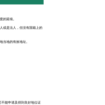
度的延续。
然人或是法人，但没有国籍上的
册地当地的有效地址。
司不能申请及得到良好地位证