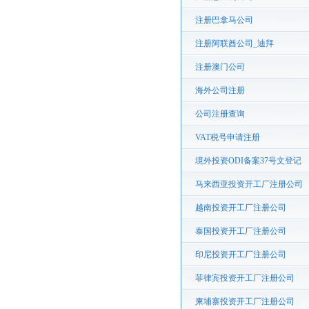
注册巴拿马公司
注册阿联酋公司_迪拜
注册澳门公司
海外公司注册
公司注册查询
VAT税号申请注册
境外投资ODI备案37号文登记
马来西亚投资开工厂注册公司
越南投资开工厂注册公司
泰国投资开工厂注册公司
印尼投资开工厂注册公司
菲律宾投资开工厂注册公司
柬埔寨投资开工厂注册公司