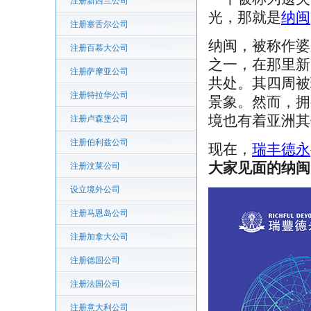
注册新西兰公司
光，那就是
纳闽
注册塞舌尔公司
纳闽，被称作婆
注册百慕大公司
之一，在那里新
注册萨摩亚公司
共处。其四周被
注册特拉华公司
景象。然而，拥
境也有着亚洲其
注册卢森堡公司
注册伯利兹公司
现在，
瑞丰德永
大家见面的纳闽
注册汶莱公司
设立境外公司
注册马恩岛公司
注册加拿大公司
注册德国公司
注册法国公司
注册意大利公司