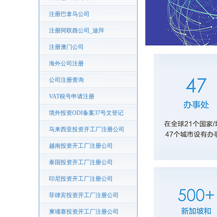
注册巴拿马公司
注册阿联酋公司_迪拜
注册澳门公司
海外公司注册
公司注册查询
VAT税号申请注册
境外投资ODI备案37号文登记
马来西亚投资开工厂注册公司
越南投资开工厂注册公司
泰国投资开工厂注册公司
印尼投资开工厂注册公司
菲律宾投资开工厂注册公司
柬埔寨投资开工厂注册公司