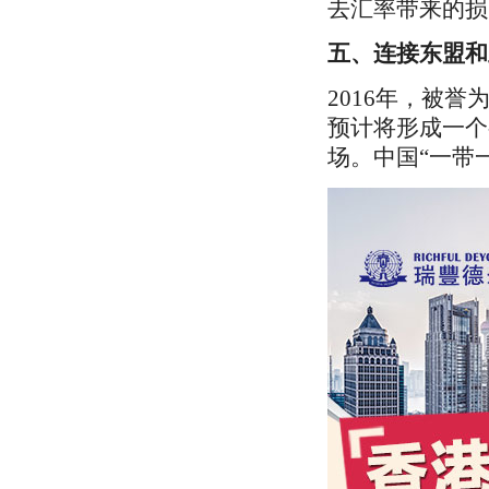
去汇率带来的损
五、连接东盟和
2016年，被
预计将形成一个
场。中国“一带