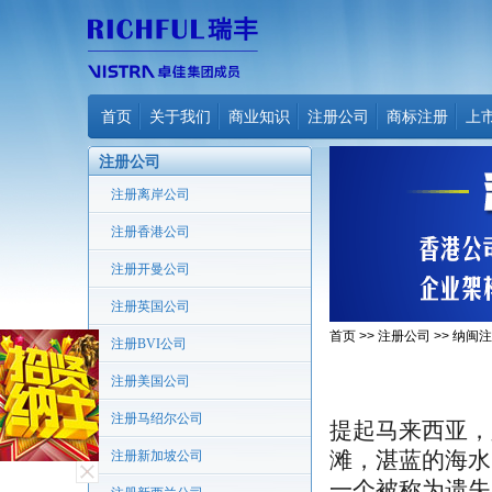
首页
关于我们
商业知识
注册公司
商标注册
上
注册公司
注册离岸公司
注册香港公司
注册开曼公司
注册英国公司
首页
>>
注册公司
>>
纳闽注
注册BVI公司
注册美国公司
注册马绍尔公司
提起马来西亚，
滩，湛蓝的海水
注册新加坡公司
一个被称为遗失