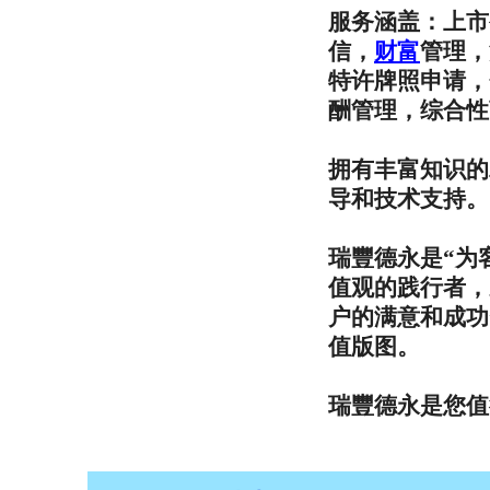
服务涵盖：上市
信，
财富
管理，
特许牌照申请，
酬管理，综合性
拥有丰富知识的
导和技术支持。
瑞豐德永是“为
值观的践行者，
户的满意和成功
值版图。
瑞豐德永是您值