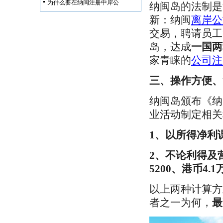
为什么要在纳闽注册中岸公
纳闽岛的法制是
新：纳闽
离岸公
交易，聘请员工
岛，达成
一国两
家青睐的
公司注
三、操作方便、
纳闽岛颁布《纳闽
业活动制定相关
1、以所得净利
2、不论利得及
5200、港币4.1
以上两种计算方
者之一为何，
最