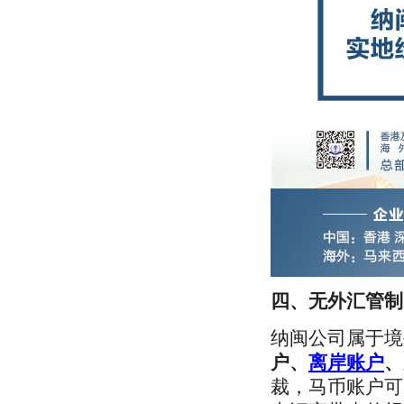
四、无外汇管制
纳闽公司属于境
户、
离岸账户
、
裁，马币账户可